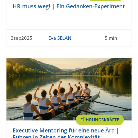
HR muss weg! | Ein Gedanken-Experiment
3sep2025
Eva SELAN
5 min
FÜHRUNGSKRÄFTE
Executive Mentoring für eine neue Ära |
Führen in Zeiten der Komplexität