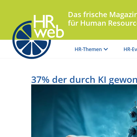
Das frische Magazi
für Human Resourc
HR-Themen
HR-Ev
37% der durch KI gewon