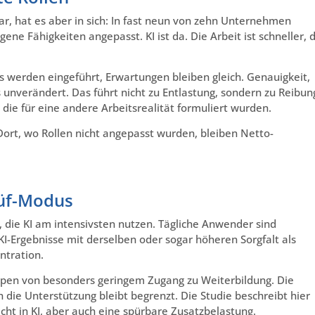
ar, hat es aber in sich: In fast neun von zehn Unternehmen
ne Fähigkeiten angepasst. KI ist da. Die Arbeit ist schneller, d
ls werden eingeführt, Erwartungen bleiben gleich. Genauigkeit,
unverändert. Das führt nicht zu Entlastung, sondern zu Reibun
die für eine andere Arbeitsrealität formuliert wurden.
ort, wo Rollen nicht angepasst wurden, bleiben Netto-
rüf-Modus
e, die KI am intensivsten nutzen. Tägliche Anwender sind
KI-Ergebnisse mit derselben oder sogar höheren Sorgfalt als
ntration.
ppen von besonders geringem Zugang zu Weiterbildung. Die
h die Unterstützung bleibt begrenzt. Die Studie beschreibt hier
cht in KI, aber auch eine spürbare Zusatzbelastung.