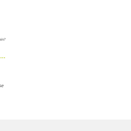
in?
se