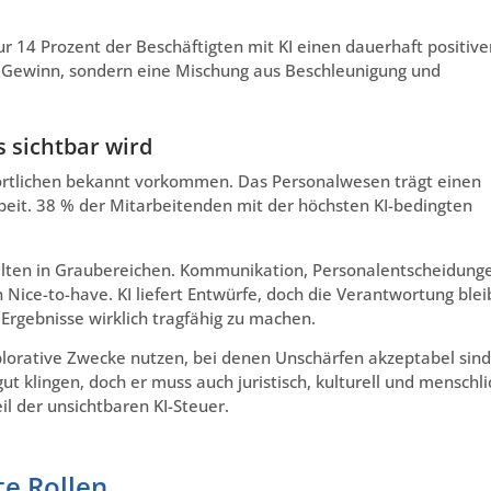
ur 14 Prozent der Beschäftigten mit KI einen dauerhaft positive
rer Gewinn, sondern eine Mischung aus Beschleunigung und
 sichtbar wird
wortlichen bekannt vorkommen. Das Personalwesen trägt einen
rbeit. 38 % der Mitarbeitenden mit der höchsten KI-bedingten
elten in Graubereichen. Kommunikation, Personalentscheidung
in Nice-to-have. KI liefert Entwürfe, doch die Verantwortung blei
rgebnisse wirklich tragfähig zu machen.
lorative Zwecke nutzen, bei denen Unschärfen akzeptabel sind
 klingen, doch er muss auch juristisch, kulturell und menschli
il der unsichtbaren KI-Steuer.
te Rollen