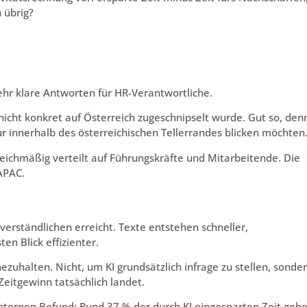
 übrig?
ehr klare Antworten für HR-Verantwortliche.
e nicht konkret auf Österreich zugeschnipselt wurde. Gut so, den
 nur innerhalb des österreichischen Tellerrandes blicken möchten
eichmäßig verteilt auf Führungskräfte und Mitarbeitende. Die
APAC.
tverständlichen erreicht. Texte entstehen schneller,
en Blick effizienter.
zuhalten. Nicht, um KI grundsätzlich infrage zu stellen, sonde
eitgewinn tatsächlich landet.
chternen Befund: Rund 37 % der durch KI eingesparten Zeit geh