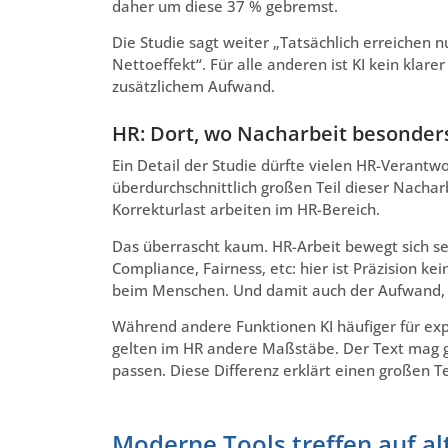
daher um diese 37 % gebremst.
Die Studie sagt weiter „Tatsächlich erreichen n
Nettoeffekt“. Für alle anderen ist KI kein kla
zusätzlichem Aufwand.
HR: Dort, wo Nacharbeit besonders
Ein Detail der Studie dürfte vielen HR-Verant
überdurchschnittlich großen Teil dieser Nacha
Korrekturlast arbeiten im HR-Bereich.
Das überrascht kaum. HR-Arbeit bewegt sich s
Compliance, Fairness, etc: hier ist Präzision ke
beim Menschen. Und damit auch der Aufwand, E
Während andere Funktionen KI häufiger für exp
gelten im HR andere Maßstäbe. Der Text mag gut
passen. Diese Differenz erklärt einen großen Te
Moderne Tools treffen auf al