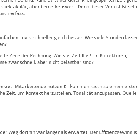
t spektakulär, aber bemerkenswert. Denn dieser Verlust ist sel
isch erfasst.
 einfachen Logik: schneller gleich besser. Wie viele Stunden lasse
gen?
eite Zeile der Rechnung: Wie viel Zeit fließt in Korrekturen,
e zwar schnell, aber nicht belastbar sind?
onkret. Mitarbeitende nutzen KI, kommen rasch zu einem erste
he Zeit, um Kontext herzustellen, Tonalität anzupassen, Quell
der Weg dorthin war länger als erwartet. Der Effizienzgewinn is