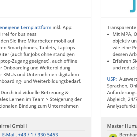
eneigene Lernplattform
inkl. App:
Transparente
irrel for business
Mit MPA, O
lden Sie Ihre Mitarbeiter mobil auf
objektiv un
ren Smartphones, Tablets, Laptops
wie eine P
iter (auch für Jobs ohne ständigen
dessen Arb
ptop-Zugang geeignet), auch offline
Erfahren S
r Onboarding und Weiterbildung
und reduzi
ür KMUs und Unternehmen digitalem
USP:
Auswertu
boarding- und Weiterbildungsbedarf.
Sprachen, Onl
Durch individuelle Betreuung &
Anforderungsp
tales Lernen im Team > Steigerung der
Abgleich, 24/
ionalen Bindung zum Unternehmen
Analysefunkt
uirrel GmbH
Master Huma
E-Mail,
+43 / 1 / 330 5453
Bernha