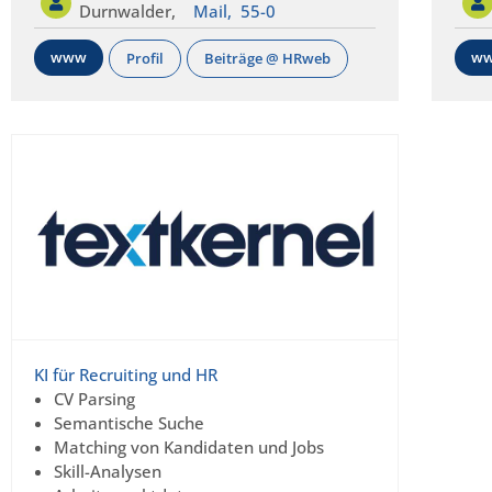
Durnwalder,
Mail,
55-0
www
w
Profil
Beiträge @ HRweb
KI für Recruiting und HR
CV Parsing
Semantische Suche
Matching von Kandidaten und Jobs
Skill-Analysen