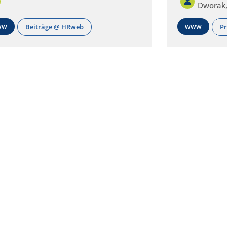
Dworak
ww
www
Beiträge @ HRweb
Pr