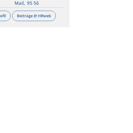
,
Mail,
95 56
ofil
Beiträge @ HRweb