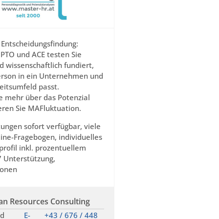
 Entscheidungsfindung:
PTO und ACE testen Sie
d wissenschaftlich fundiert,
erson in ein Unternehmen und
eitsumfeld passt.
ie mehr über das Potenzial
eren Sie MAFluktuation.
ngen sofort verfügbar, viele
ine-Fragebogen, individuelles
rofil inkl. prozentuellem
7 Unterstützung,
ionen
n Resources Consulting
rd
E-
+43 / 676 / 448