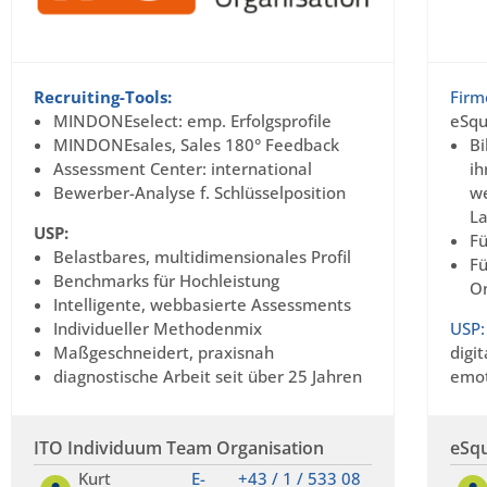
Recruiting-Tools:
Firm
MINDONEselect: emp. Erfolgsprofile
eSqu
MINDONEsales, Sales 180° Feedback
Bi
Assessment Center: international
ih
Bewerber-Analyse f. Schlüsselposition
we
La
USP:
Fü
Belastbares, multidimensionales Profil
F
Benchmarks für Hochleistung
On
Intelligente, webbasierte Assessments
Individueller Methodenmix
USP:
Maßgeschneidert, praxisnah
digi
diagnostische Arbeit seit über 25 Jahren
emot
ITO Individuum Team Organisation
eSq
Kurt
E-
+43 / 1 / 533 08