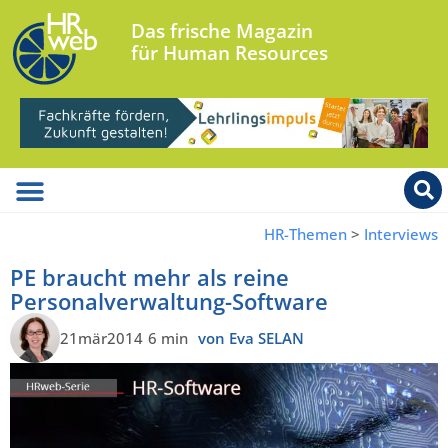
Das frische Magazin
für Human Resources
HR-Themen
>
Interviews
PE braucht mehr als reine
Personalverwaltung-Software
21mär2014
6 min
von Eva SELAN