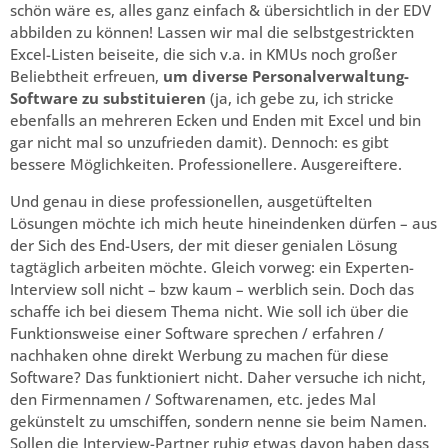
schön wäre es, alles ganz einfach & übersichtlich in der EDV
abbilden zu können! Lassen wir mal die selbstgestrickten
Excel-Listen beiseite, die sich v.a. in KMUs noch großer
Beliebtheit erfreuen,
um diverse Personalverwaltung-
Software zu substituieren
(ja, ich gebe zu, ich stricke
ebenfalls an mehreren Ecken und Enden mit Excel und bin
gar nicht mal so unzufrieden damit). Dennoch: es gibt
bessere Möglichkeiten. Professionellere. Ausgereiftere.
Und genau in diese professionellen, ausgetüftelten
Lösungen möchte ich mich heute hineindenken dürfen – aus
der Sich des End-Users, der mit dieser genialen Lösung
tagtäglich arbeiten möchte. Gleich vorweg: ein Experten-
Interview soll nicht – bzw kaum – werblich sein. Doch das
schaffe ich bei diesem Thema nicht. Wie soll ich über die
Funktionsweise einer Software sprechen / erfahren /
nachhaken ohne direkt Werbung zu machen für diese
Software? Das funktioniert nicht. Daher versuche ich nicht,
den Firmennamen / Softwarenamen, etc. jedes Mal
gekünstelt zu umschiffen, sondern nenne sie beim Namen.
Sollen die Interview-Partner ruhig etwas davon haben dass