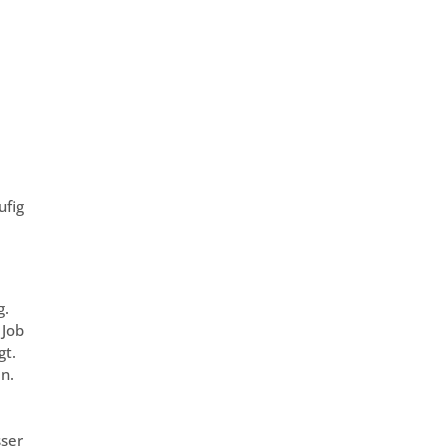
ufig
g.
 Job
gt.
n.
sser