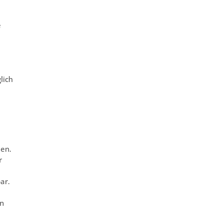
e
lich
men.
r
ar.
en