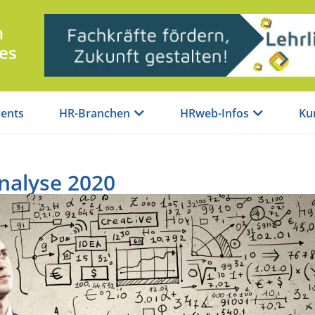
n
es
ents
HR-Branchen
HRweb-Infos
Ku
nalyse 2020