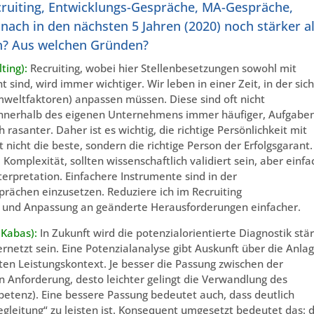
cruiting, Entwicklungs-Gespräche, MA-Gespräche,
ach in den nächsten 5 Jahren (2020) noch stärker a
en? Aus welchen Gründen?
ting):
Recruiting, wobei hier Stellenbesetzungen sowohl mit
sind, wird immer wichtiger. Wir leben in einer Zeit, in der sich
weltfaktoren) anpassen müssen. Diese sind oft nicht
innerhalb des eigenen Unternehmens immer häufiger, Aufgabe
rasanter. Daher ist es wichtig, die richtige Persönlichkeit mit
nicht die beste, sondern die richtige Person der Erfolgsgarant.
Komplexität, sollten wissenschaftlich validiert sein, aber einfa
terpretation. Einfachere Instrumente sind in der
rächen einzusetzen. Reduziere ich im Recruiting
it und Anpassung an geänderte Herausforderungen einfacher.
 Kabas):
In Zukunft wird die potenzialorientierte Diagnostik stä
rnetzt sein. Eine Potenzialanalyse gibt Auskunft über die Anla
en Leistungskontext. Je besser die Passung zwischen der
n Anforderung, desto leichter gelingt die Verwandlung des
petenz). Eine bessere Passung bedeutet auch, dass deutlich
gleitung“ zu leisten ist. Konsequent umgesetzt bedeutet das: d