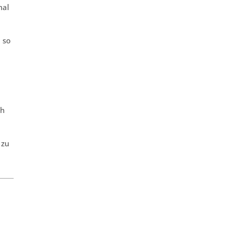
mal
 so
ch
 zu