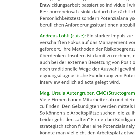
Entwicklungsarbeit passiert so individuell 
Ressourceneinsatz sinkt dadurch beträchtlic
Persönlichkeitstest sondern Potenzialanalys
beruflichen Anforderungssituationen abzubi
Andreas Lohff (cut-e):
Ein starker Impuls zu
verschärften Fokus auf das Management von
gefordert, ihre Methoden der Risikobegren
überdenken. Insofern ist damit zu rechnen,
auch bei der externen Besetzung von Posit
noch traditionelle Wege der Auswahl gewählt
eignungsdiagnostische Fundierung von Poten
Interview endlich ad acta gelegt wird.
Mag. Ursula Autengruber, CMC (Structogram 
Viele Firmen bauen Mitarbeiter ab und biet
zu finden. Den Gekündigten werden mittels 
So können sie Arbeitsplätze suchen, die zu 
Leider geht den „alten“ Firmen bei Kündigu
strategisch schon früher eine Potenzialanal
könnte man vielleicht den Arbeitsplatz etwa