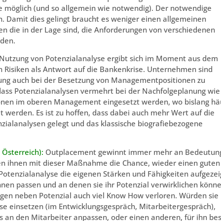
wie möglich (und so allgemein wie notwendig). Der notwendige
h. Damit dies gelingt braucht es weniger einen allgemeinen
en die in der Lage sind, die Anforderungen von verschiedenen
lden.
r Nutzung von Potenzialanalyse ergibt sich im Moment aus dem
 Risiken als Antwort auf die Bankenkrise. Unternehmen sind
zung auch bei der Besetzung von Managementpositionen zu
 dass Potenzialanalysen vermehrt bei der Nachfolgeplanung wie
ionen im oberen Management eingesetzt werden, wo bislang hä
 werden. Es ist zu hoffen, dass dabei auch mehr Wert auf die
zialanalysen gelegt und das klassische biografiebezogene
Österreich):
Outplacement gewinnt immer mehr an Bedeutun
en ihnen mit dieser Maßnahme die Chance, wieder einen guten
Potenzialanalyse die eigenen Stärken und Fähigkeiten aufgezei
ihnen passen und an denen sie ihr Potenzial verwirklichen könne
ngen neben Potenzial auch viel Know How verloren. Würden sie
yse einsetzen (im Entwicklungsgespräch, Mitarbeitergespräch),
s an den Mitarbeiter anpassen, oder einen anderen, für ihn be