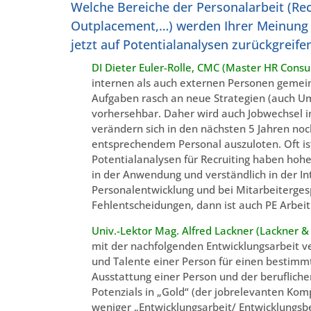
Welche Bereiche der Personalarbeit (Re
Outplacement,…) werden Ihrer Meinung n
jetzt auf Potentialanalysen zurückgreif
DI Dieter Euler-Rolle, CMC (Master HR Consul
internen als auch externen Personen gemeint 
Aufgaben rasch an neue Strategien (auch Um
vorhersehbar. Daher wird auch Jobwechsel 
verändern sich in den nächsten 5 Jahren noch 
entsprechendem Personal auszuloten. Oft ist 
Potentialanalysen für Recruiting haben hohe 
in der Anwendung und verständlich in der In
Personalentwicklung und bei Mitarbeitergesp
Fehlentscheidungen, dann ist auch PE Arbe
Univ.-Lektor Mag. Alfred Lackner (Lackner &
mit der nachfolgenden Entwicklungsarbeit ve
und Talente einer Person für einen bestimmt
Ausstattung einer Person und der berufliche
Potenzials in „Gold“ (der jobrelevanten Kom
weniger „Entwicklungsarbeit/ Entwicklungsbe