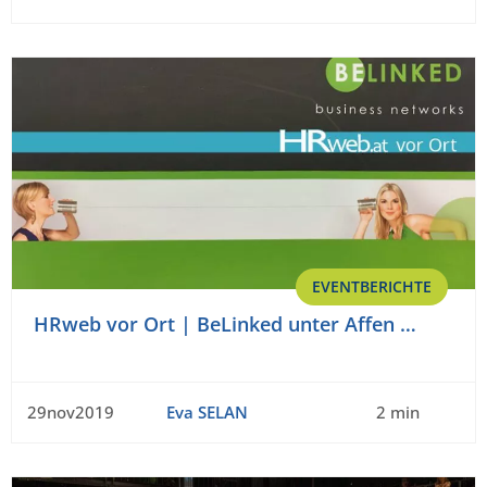
EVENTBERICHTE
HRweb vor Ort | BeLinked unter Affen …
29nov2019
Eva SELAN
2 min