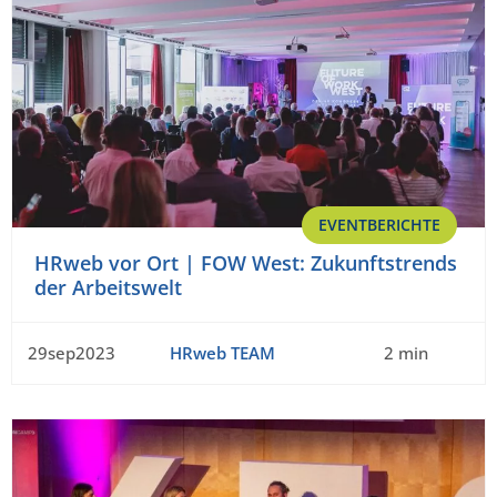
EVENTBERICHTE
HRweb vor Ort | FOW West: Zukunftstrends
der Arbeitswelt
29sep2023
HRweb TEAM
2 min