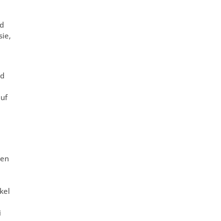
rd
sie,
nd
auf
gen
kel
i