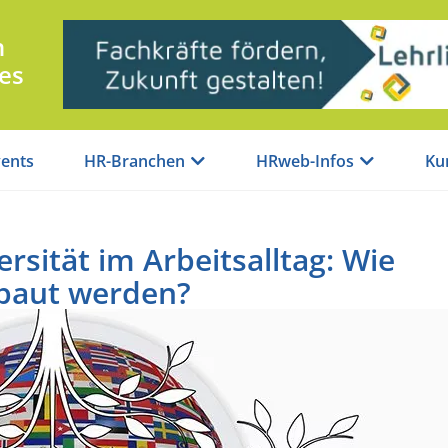
n
es
ents
HR-Branchen
HRweb-Infos
Ku
ersität im Arbeitsalltag: Wie
ebaut werden?