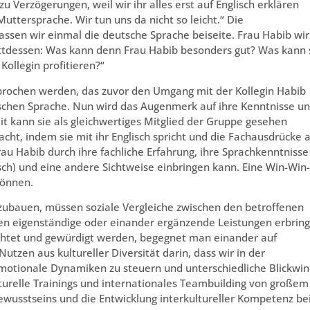
zu Verzögerungen, weil wir ihr alles erst auf Englisch erklären
Muttersprache. Wir tun uns da nicht so leicht.“ Die
Lassen wir einmal die deutsche Sprache beiseite. Frau Habib wi
tattdessen: Was kann denn Frau Habib besonders gut? Was kann 
Kollegin profitieren?“
brochen werden, das zuvor den Umgang mit der Kollegin Habib
utschen Sprache. Nun wird das Augenmerk auf ihre Kenntnisse u
it kann sie als gleichwertiges Mitglied der Gruppe gesehen
cht, indem sie mit ihr Englisch spricht und die Fachausdrücke 
rau Habib durch ihre fachliche Erfahrung, ihre Sprachkenntnisse
sch) und eine andere Sichtweise einbringen kann. Eine Win-Win-
können.
zubauen, müssen soziale Vergleiche zwischen den betroffenen
 eigenständige oder einander ergänzende Leistungen erbrin
chtet und gewürdigt werden, begegnet man einander auf
zen aus kultureller Diversität darin, dass wir in der
motionale Dynamiken zu steuern und unterschiedliche Blickwin
lturelle Trainings und internationales Teambuilding von großem
Bewusstseins und die Entwicklung interkultureller Kompetenz be