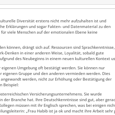
turelle Diversität erstens nicht mehr aufzuhalten ist und
che Erklärungen und sogar Fakten- und Datenmaterial zu den
n für viele Menschen auf der emotionalen Ebene keine
en können, drängt sich auf. Ressourcen sind Sprachkenntnisse,
rk-Denken in einer anderen Weise, Loyalität, sobald gute
fgrund des Neubeginns in einem neuen kulturellen Kontext u
der eigenen Umgebung oft bestätigt werden. Sie können nur
er eigenen Gruppe und den anderen vermieden werden. Dies
che angewandt werden, nicht zur Erhöhung oder Bestätigung der
 Beispiel:
s österreichischen Versicherungsunternehmens. Sie wurde
n in der Branche hat. Ihre Deutschkenntnisse sind gut, aber gera
Kollegen müssen mit ihr Englisch sprechen, was bei einigen nich
lungsleiterin: „Frau Habib ist ja ok und macht ihre Arbeit sehr 