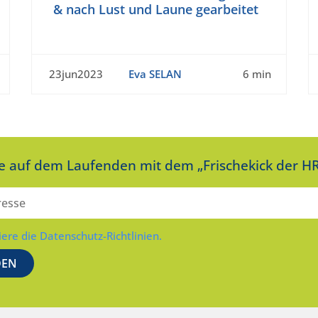
& nach Lust und Laune gearbeitet
23jun2023
Eva SELAN
6 min
ie auf dem Laufenden mit dem „Frischekick der HR
iere die Datenschutz-Richtlinien.