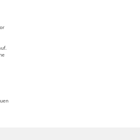
or
uf.
che
auen