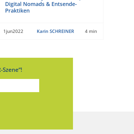
Digital Nomads & Entsende-
Praktiken
1jun2022
Karin SCHREINER
4 min
-Szene“!