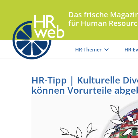
Das frische Magazi
für Human Resourc
HR-Themen
HR-Ev
HR-Tipp | Kulturelle Div
können Vorurteile abg