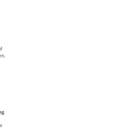
i
f
en.
ng
.
s