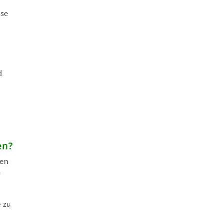
ise
d
en?
hen
n
 zu