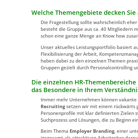
Welche Themengebiete decken Sie 
Die Fragestellung sollte wahrscheinlich ehe
besteht die Gruppe aus ca. 40 Mitgliedern 
schon eine ganze Menge an Know how zus
Unser aktuelles Leistungsportfolio basiert 
Flexibilisierung der Arbeit, Kompetenzman
haben dabei zu den einzelnen Themen praxis
Gruppen gezielt durch Personalcontrolling un
Die einzelnen HR-Themenbereiche kl
das Besondere in Ihrem Verständni
Immer mehr Unternehmen können vakante Pos
Recruiting
setzen wir mit einem rückwärts 
Personenprofile mit klar definierten Zielen 
Suchprozess und Lösungen, die zu Beginn ei
Beim Thema
Employer Branding
, einer u
insgesamt als attraktiven Arbeitgeber darzu