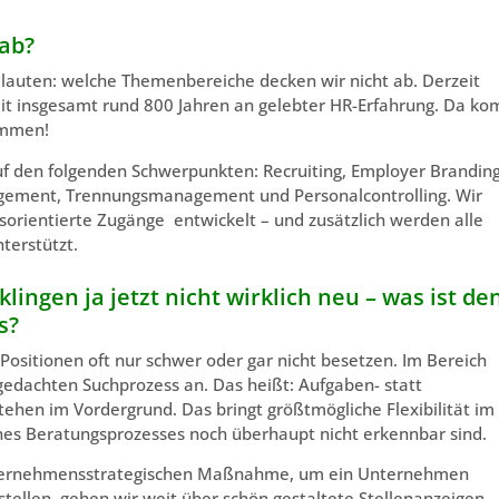
ab?
r lauten: welche Themenbereiche decken wir nicht ab. Derzeit
mit insgesamt rund 800 Jahren an gelebter HR-Erfahrung. Da k
ammen!
auf den folgenden Schwerpunkten: Recruiting, Employer Branding
agement, Trennungsmanagement und Personalcontrolling. Wir
orientierte Zugänge entwickelt – und zusätzlich werden alle
terstützt.
ingen ja jetzt nicht wirklich neu – was ist de
s?
itionen oft nur schwer oder gar nicht besetzen. Im Bereich
gedachten Suchprozess an. Das heißt: Aufgaben- statt
stehen im Vordergrund. Das bringt größtmögliche Flexibilität im
nes Beratungsprozesses noch überhaupt nicht erkennbar sind.
nternehmensstrategischen Maßnahme, um ein Unternehmen
stellen, gehen wir weit über schön gestaltete Stellenanzeigen