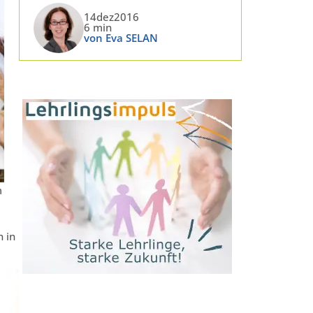
14dez2016
6 min
von Eva SELAN
m
 in