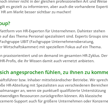
ch immer nicht in der gleichen professionellen Art und Weise
lt es gezielt zu informieren, aber auch die vorhandene Expert
f HR am Markt besser sichtbar zu machen!
roup?
 Plattform von HR-Experten für Unternehmen. Dahinter stehen
 auf das Thema Personal spezialisiert sind. Experts Groups sin
r Fachgruppe UBIT (Fachgruppe Unternehmensberatung,
er Wirtschaftskammer) mit speziellem Fokus auf ein Thema.
n praxisorientiert und on demand im gesamten HR-Zyklus. Der
HR-Profis, die ihr Wissen damit auch vernetzt anbieten.
te sich angesprochen fühlen, zu Ihnen zu komm
häftsführer bzw. Inhaber mittelständischer Betriebe. Wir sprec
roße HR-Abteilung mit Spezialisten aus verschiedenen Bereiche
almanager an, wenn sie punktuell qualifizierte Unterstützung
otwendigen Ressourcen zurückgreifen können. Als klassische
placement-Support auch für größere Unternehmen oder Konzerne