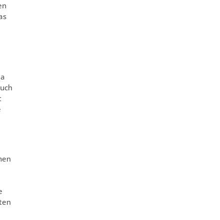
en
as
da
auch
t
e
chen
e
eten