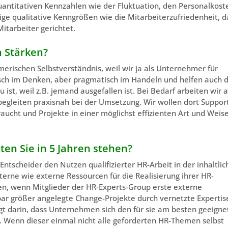
ntitativen Kennzahlen wie der Fluktuation, den Personalkost
htige qualitative Kenngrößen wie die Mitarbeiterzufriedenheit, d
itarbeiter gerichtet.
n Stärken?
erischen Selbstverständnis, weil wir ja als Unternehmer für
sch im Denken, aber pragmatisch im Handeln und helfen auch 
st, weil z.B. jemand ausgefallen ist. Bei Bedarf arbeiten wir 
egleiten praxisnah bei der Umsetzung. Wir wollen dort Suppor
aucht und Projekte in einer möglichst effizienten Art und Weis
ten Sie in 5 Jahren stehen?
 Entscheider den Nutzen qualifizierter HR-Arbeit in der inhaltli
erne wie externe Ressourcen für die Realisierung ihrer HR-
uen, wenn Mitglieder der HR-Experts-Group erste externe
ar größer angelegte Change-Projekte durch vernetzte Expertis
liegt darin, dass Unternehmen sich den für sie am besten geeign
. Wenn dieser einmal nicht alle geforderten HR-Themen selbst