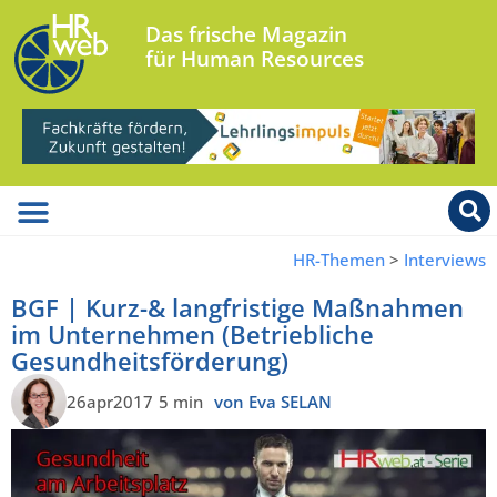
Das frische Magazin
für Human Resources
HR-Themen
>
Interviews
BGF | Kurz-& langfristige Maßnahmen
im Unternehmen (Betriebliche
Gesundheitsförderung)
26apr2017
5 min
von Eva SELAN