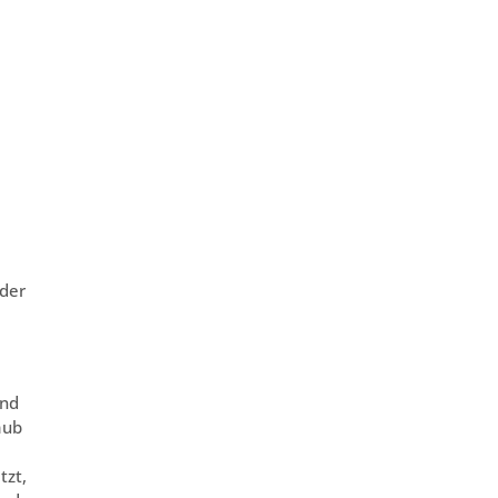
 der
end
aub
tzt,