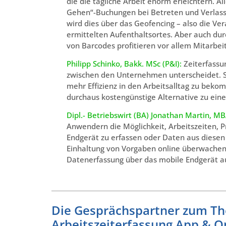
die die tägliche Arbeit enorm erleichtern.
Gehen“-Buchungen bei Betreten und Verlasse
wird dies über das Geofencing – also die 
ermittelten Aufenthaltsortes. Aber auch du
von Barcodes profitieren vor allem Mitarb
Philipp Schinko, Bakk. MSc (P&I):
Zeiterfassun
zwischen den Unternehmen unterscheidet. Som
mehr Effizienz in den Arbeitsalltag zu be
durchaus kostengünstige Alternative zu eine
Dipl.- Betriebswirt (BA) Jonathan Martin, MB
Anwendern die Möglichkeit, Arbeitszeiten, 
Endgerät zu erfassen oder Daten aus diese
Einhaltung von Vorgaben online überwachen 
Datenerfassung über das mobile Endgerät au
Die Gesprächspartner zum Th
Arbeitszeiterfassung App & 