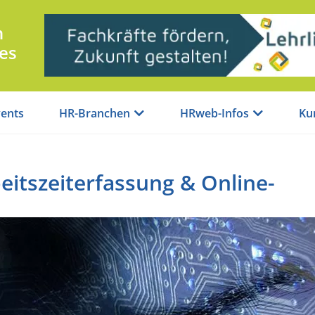
n
es
ents
HR-Branchen
HRweb-Infos
Ku
eitszeiterfassung & Online-