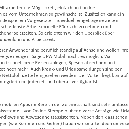
itarbeiter die Möglichkeit, einfach und online
n es vom Unternehmen so gewünscht ist. Zusätzlich kann ein
 Beispiel ein Vorgesetzter individuell eingetragene Zeiten
erschiedenste Arbeitsmodelle Rücksicht zu nehmen und
henarbeitszeiten. So erleichtern wir den Überblick über
undenlohn und Arbeitszeit.
erer Anwender sind beruflich ständig auf Achse und wollen ihre
rwegs erledigen. Sage DPW Mobil macht es möglich: Via
 und schnell neue Reisen anlegen, Spesen abrechnen und
etet noch mehr. Auch Krank- und Urlaubsmeldungen sind per
 Nettolohnzettel eingesehen werden. Der Vorteil liegt klar auf
ntegriert und jederzeit und überall verfügbar ist.
 mobilen Apps im Bereich der Zeitwirtschaft sind sehr umfass
alsysteme – von Online-Stempeln über diverse Anträge wie Url
rkflows und Abwesenheitsassistenten. Neben den klassischen
ngen (wie Kommen und Gehen) haben wir smarte Ideen umgese