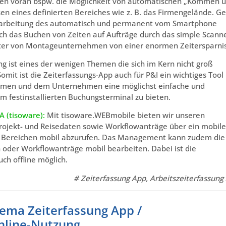
 Allen voran bspw. die Möglichkeit von automatischen „Kommen 
n eines definierten Bereiches wie z. B. das Firmengelände. Ge
Verarbeitung des automatisch und permanent vom Smartphone
rch das Buchen von Zeiten auf Aufträge durch das simple Scann
eiter von Montageunternehmen von einer enormen Zeitersparnis
g ist eines der wenigen Themen die sich im Kern nicht groß
it ist die Zeiterfassungs-App auch für P&I ein wichtiges Tool
kommen und dem Unternehmen eine möglichst einfache und
m festinstallierten Buchungsterminal zu bieten.
A (tisoware):
Mit tisoware.WEBmobile bieten wir unseren
Projekt- und Reisedaten sowie Workflowanträge über ein mobile
n Bereichen mobil abzurufen. Das Management kann zudem die
oder Workflowanträge mobil bearbeiten. Dabei ist die
ch offline möglich.
# Zeiterfassung App, Arbeitszeiterfassung
ema Zeiterfassung App /
Online-Nutzung
.