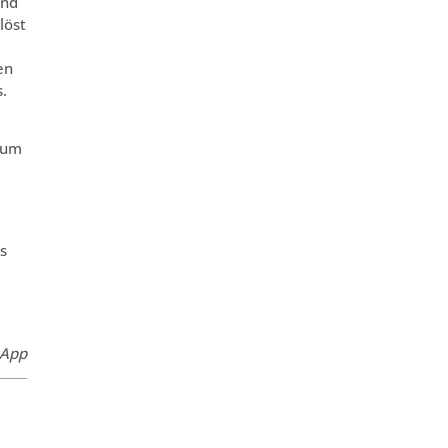
und
löst
en
.
 um
s
 App