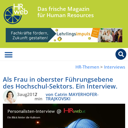
Das frische Magazin
für Human Resources
HR-Themen
>
Interviews
Als Frau in oberster Führungsebene
des Hochschul-Sektors. Ein Interview.
3aug2017
2
von Catrin MAYERHOFER-
min
TRAJKOVSKI