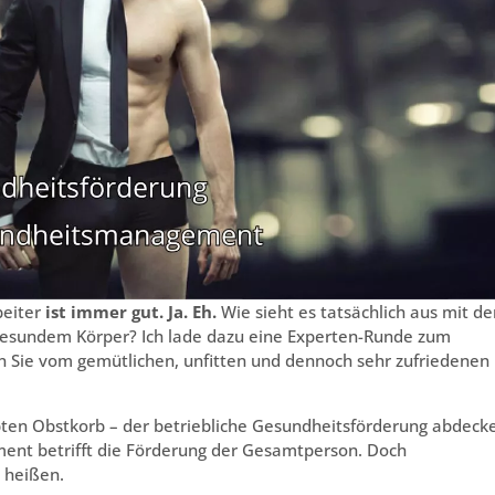
beiter
ist immer gut. Ja. Eh.
Wie sieht es tatsächlich aus mit d
sundem Körper? Ich lade dazu eine Experten-Runde zum
en Sie vom gemütlichen, unfitten und dennoch sehr zufriedenen
ebten Obstkorb – der betriebliche Gesundheitsförderung abdeck
ment betrifft die Förderung der Gesamtperson. Doch
 heißen.