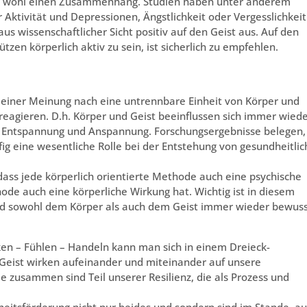
r wohl einen Zusammenhang. Studien haben unter anderem
 Aktivität und Depressionen, Ängstlichkeit oder Vergesslichkeit
 aus wissenschaftlicher Sicht positiv auf den Geist aus. Auf den
tzen körperlich aktiv zu sein, ist sicherlich zu empfehlen.
einer Meinung nach eine untrennbare Einheit von Körper und
reagieren. D.h. Körper und Geist beeinflussen sich immer wied
bei Entspannung und Anspannung. Forschungsergebnisse belegen,
ig eine wesentliche Rolle bei der Entstehung von gesundheitli
dass jede körperlich orientierte Methode auch eine psychische
ode auch eine körperliche Wirkung hat. Wichtig ist in diesem
 sowohl dem Körper als auch dem Geist immer wieder bewus
n – Fühlen – Handeln kann man sich in einem Dreieck-
 Geist wirken aufeinander und miteinander auf unsere
e zusammen sind Teil unserer Resilienz, die als Prozess und
heitsförderung nicht nur beides und sondern sind im Stande, a