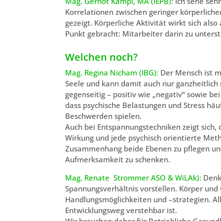
Mag. Gernot Kampl, MA (IEPB):
Ich sehe seh
Korrelationen zwischen geringer körperlicher
gezeigt. Körperliche Aktivität wirkt sich also
Punkt gebracht: Mitarbeiter darin zu unterstü
Welchen noch?
Mag. Regina Nicham (IBG):
Der Mensch ist m
Seele und kann damit auch nur ganzheitlich 
gegenseitig – positiv wie „negativ“ sowie 
dass psychische Belastungen und Stress häuf
Beschwerden spielen.
Auch bei Entspannungstechniken zeigt sich, 
Wirkung und jede psychisch orientierte Meth
Zusammenhang beide Ebenen zu pflegen und
Aufmerksamkeit zu schenken.
Mag. Renate Strommer ASO & WiLAk):
Denke
Spannungsverhältnis vorstellen. Körper und
Handlungsmöglichkeiten und –strategien. All
Entwicklungsweg verstehbar ist.
Wir brauchen daher für Betriebliche Gesund