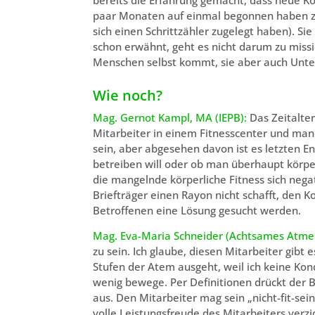
paar Monaten auf einmal begonnen haben zu
sich einen Schrittzähler zugelegt haben). Sie
schon erwähnt, geht es nicht darum zu missi
Menschen selbst kommt, sie aber auch Unte
Wie noch?
Mag. Gernot Kampl, MA (IEPB):
Das Zeitalter
Mitarbeiter in einem Fitnesscenter und man
sein, aber abgesehen davon ist es letzten E
betreiben will oder ob man überhaupt körpe
die mangelnde körperliche Fitness sich nega
Briefträger einen Rayon nicht schafft, den
Betroffenen eine Lösung gesucht werden.
Mag. Eva-Maria Schneider (Achtsames Atme
zu sein. Ich glaube, diesen Mitarbeiter gibt 
Stufen der Atem ausgeht, weil ich keine Kon
wenig bewege. Per Definitionen drückt der Be
aus. Den Mitarbeiter mag sein „nicht-fit-sein
volle Leistungsfreude des Mitarbeiters verzic