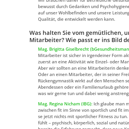
bewusst durch Gedanken und Psychohygiene 
auf unser Wohlbefinden und unsere Leistungs
Qualität, die entwickelt werden kann.
Was halten Sie vom gemütlichen, u
Mitarbeiter? Wie passt er ins Bild
Mag. Brigitta Giselbrecht (bGesundheitsma
Mitarbeiter ist sicher in irgendeiner Form 
zuerst an eine Aktivität wie Einzel- oder Man
Aber wir sollten an eine Mitarbeiterin denke
Oder an einen Mitarbeiter, der in seiner Fr
Rückengymnastik wirkt auf den Menschen se
Abendessen oder ein Familienurlaub gehören 
was wir gerne tun und dabei wenig anstren
Mag. Regina Nicham (IBG):
Ich glaube man m
zwischen fit im Sinne von sportlich und fit 
se jetzt nichts mit sportlicher Fitness zu tu
fühlt – psychisch, körperlich, sozial und nat
bereits die Erfahrung gemacht, dass neue Kol