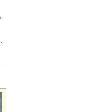
ts
ch