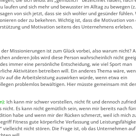
 laufen und sich mehr und bewusster im Alltag zu bewegen (z.
 sagen von sich jetzt, dass sie sich wohler und gesünder fühlen.
onieren oder zu bekehren. Wichtig ist, dass die Motivation von
rstützung und Motivation seitens des Unternehmens erleben.
 der Missionierungen ist zum Glück vorbei, also warum nicht? A
chen anderen Jobs wird diese Person wahrscheinlich nicht geei
ndes immer eine persönliche Entscheidung, wie viel Sport man
rliche Aktivitäten betreiben will. Ein anderes Thema wäre, we
tiv auf die Arbeitsleistung auswirken würde, wenn etwa ein
 Kollegen problemlos bewältigen. Hier müsste gemeinsam mit d
n):
Ich kann mir schwer vorstellen, nicht fit und dennoch zufrie
es nicht. Es kann nicht gemütlich sein, wenn mir bereits nach fün
dition habe und wenn mir der Rücken schmerzt, weil ich mich z
griff Fitness gute körperliche Verfassung und Leistungsfähigke
“ vielleicht nicht stören. Die Frage ist, ob das Unternehmen auf
hten will.