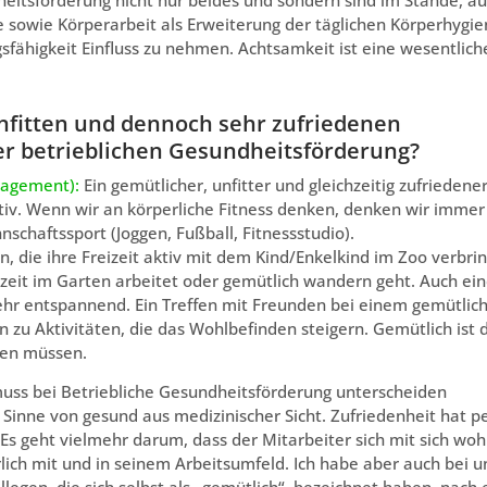
sowie Körperarbeit als Erweiterung der täglichen Körperhygie
fähigkeit Einfluss zu nehmen. Achtsamkeit ist eine wesentlich
nfitten und dennoch sehr zufriedenen
 der betrieblichen Gesundheitsförderung?
nagement):
Ein gemütlicher, unfitter und gleichzeitig zufriedene
aktiv. Wenn wir an körperliche Fitness denken, denken wir immer
nschaftssport (Joggen, Fußball, Fitnessstudio).
n, die ihre Freizeit aktiv mit dem Kind/Enkelkind im Zoo verbrin
eizeit im Garten arbeitet oder gemütlich wandern geht. Auch ei
hr entspannend. Ein Treffen mit Freunden bei einem gemütlic
zu Aktivitäten, die das Wohlbefinden steigern. Gemütlich ist 
gen müssen.
uss bei Betriebliche Gesundheitsförderung unterscheiden
im Sinne von gesund aus medizinischer Sicht. Zufriedenheit hat p
n. Es geht vielmehr darum, dass der Mitarbeiter sich mit sich woh
ürlich mit und in seinem Arbeitsumfeld. Ich habe aber auch bei u
legen, die sich selbst als „gemütlich“ bezeichnet haben, nach 