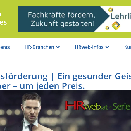
n
es
ents
HR-Branchen
HRweb-Infos
Ku
sförderung | Ein gesunder Gei
er – um jeden Preis.