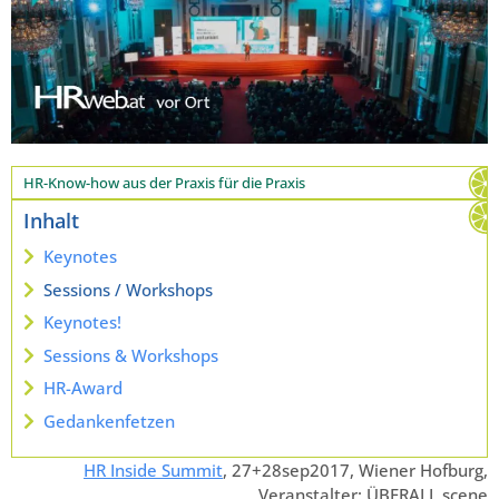
HR-Know-how aus der Praxis für die Praxis
Inhalt
Keynotes
Sessions / Workshops
Keynotes!
Sessions & Workshops
HR-Award
Gedankenfetzen
HR Inside Summit
, 27+28sep2017, Wiener Hofburg,
Veranstalter:
ÜBERALL scene