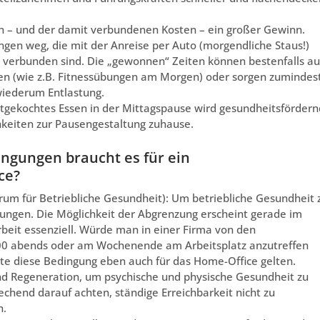
ten – und der damit verbundenen Kosten – ein großer Gewinn.
ngen weg, die mit der Anreise per Auto (morgendliche Staus!)
 verbunden sind. Die „gewonnen“ Zeiten können bestenfalls a
en (wie z.B. Fitnessübungen am Morgen) oder sorgen zumindes
wiederum Entlastung.
bstgekochtes Essen in der Mittagspause wird gesundheitsfördern
eiten zur Pausengestaltung zuhause.
ngungen braucht es für ein
ce?
um für Betriebliche Gesundheit): Um betriebliche Gesundheit 
ungen. Die Möglichkeit der Abgrenzung erscheint gerade im
beit essenziell. Würde man in einer Firma von den
:00 abends oder am Wochenende am Arbeitsplatz anzutreffen
llte diese Bedingung eben auch für das Home-Office gelten.
d Regeneration, um psychische und physische Gesundheit zu
hend darauf achten, ständige Erreichbarkeit nicht zu
n.