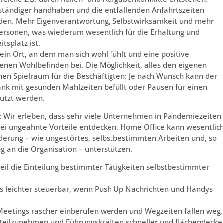
ständiger handhaben und die entfallenden Anfahrtszeiten
rden. Mehr Eigenverantwortung, Selbstwirksamkeit und mehr
ersonen, was wiederum wesentlich für die Erhaltung und
tsplatz ist.
ein Ort, an dem man sich wohl fühlt und eine positive
enen Wohlbefinden bei. Die Möglichkeit, alles den eigenen
nen Spielraum für die Beschäftigten: Je nach Wunsch kann der
ank mit gesunden Mahlzeiten befüllt oder Pausen für einen
utzt werden.
Wir erleben, dass sehr viele Unternehmen in Pandemiezeiten
ei ungeahnte Vorteile entdecken. Home Office kann wesentlic
derung – wie ungestörtes, selbstbestimmten Arbeiten und, so
g an die Organisation – unterstützen.
weil die Einteilung bestimmter Tätigkeiten selbstbestimmter
es leichter steuerbar, wenn Push Up Nachrichten und Handys
Meetings rascher einberufen werden und Wegzeiten fallen weg.
r teilzunehmen und Führungskräften schneller und flächendeck