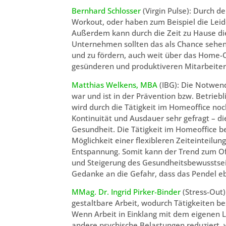
Bernhard Schlosser
(Virgin Pulse): Durch d
Workout, oder haben zum Beispiel die Lei
Außerdem kann durch die Zeit zu Hause di
Unternehmen sollten das als Chance sehen
und zu fördern, auch weit über das Home-O
gesünderen und produktiveren Mitarbeiter
Matthias Welkens, MBA
(IBG): Die Notwend
war und ist in der Prävention bzw. Betrieb
wird durch die Tätigkeit im Homeoffice no
Kontinuität und Ausdauer sehr gefragt – di
Gesundheit. Die Tätigkeit im Homeoffice 
Möglichkeit einer flexibleren Zeiteinteilu
Entspannung. Somit kann der Trend zum Off
und Steigerung des Gesundheitsbewusstsein
Gedanke an die Gefahr, dass das Pendel eb
MMag. Dr. Ingrid Pirker-Binder
(Stress-Out)
gestaltbare Arbeit, wodurch Tätigkeiten b
Wenn Arbeit in Einklang mit dem eigenen 
andere psychische Belastungen reduziert, 