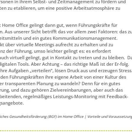
rsonen in ihrem Selbst- und Zeitmanagement zu fördern und
n zu etablieren, um eine positive Arbeitsatmosphäre zu
Home Office gelingt dann gut, wenn Führungskräfte für
us unserer Sicht betrifft das vor allem zwei Faktoren: das z
beitsmitteln und ein gutes Kommunikationsmanagement.
kt über virtuelle Meetings aufrecht zu erhalten und zu
z der Führung, umso leichter gelingt es: es erfordert
 virtuell gelingt, gut in Kontakt zu treten und zu bleiben. D
italen Tools. Aber Achtung – das richtige Maß ist der Er-folg.
h ihre Aufgaben „verteilen“, lösen Druck aus und erzeugen Stress
s den Führungskräften ihre eigene Arbeit von einer Kultur des
der transparenten Planung zu wandeln? Denn für ein gutes
rung, und dazu gehören Zielvereinbarungen, aber auch das
rbeitenden, regelmäßiges Leistungs-Monitoring mit Feedback-
ngsangebote.
liches Gesundheitsförderung (BGF) im Home Office | Vorteile und Voraussetzun