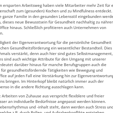
en ersparten Arbeitsweg haben viele Mitarbeiter mehr Zeit für 
denschaft zum (gesunden) Kochen und zu Mindfulness entdeckt.
e ganze Familie in den gesunden Lebensstil eingebunden werd
, dieses neue Bewusstsein für Gesundheit nachhaltig zu nähre
ffice hinaus. Schließlich profitieren auch Unternehmen von
n.
igkeit der Eigenverantwortung für die persönliche Gesundheit
lichen Gesundheitsförderung ein wesentlicher Bestandteil. Dies
chmals verstärkt, denn auch hier sind gutes Selbstmanagement,
es sind auch wichtige Attribute für den Umgang mit unserer
bedeutet darüber hinaus für manche Berufsgruppen auch die
ng für gesundheitsfördernde Tätigkeiten wie Bewegung und
ice auf jeden Fall eine Verstärkung hin zur Eigenverantwortun
s bringen. Im Hinterkopf bleibt natürlich immer auch der
enso in die andere Richtung ausschlagen kann.
: Arbeiten von Zuhause aus verspricht flexiblere und freier
esser an individuelle Bedürfnisse angepasst werden können.
Lebensrhythmus und -inhalt steht, dann werden auch Stress un
welche z.B. durch Rollen- und Aufgabenkonflikte entstehen.