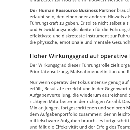
Der Human Ressource Business Partner
brauch
erlaubt sein, den einen oder anderen Hinweis als 
Führungskraft zu geben. Er sollte nicht selbst al
und Entwicklungsmöglichkeiten für die Führungskr
effektivste und diskreteste Instrument zur Führ
die physische, emotionale und mentale Gesundhei
Hoher Wirkungsgrad auf operative
Der Wirkungsgrad dieser Führungsrolle zielt org
Prioritätensetzung, Maßnahmendefinition und Ko
Nur wenn operativ der Fokus intensiv genug auf
erfüllt, Resultate erreicht und in der Gegenwart 
Aufgabenverteilung, die wiederum ausreichend qu
richtigen Mitarbeiter in der richtigen Anzahl: D
Mix an jungen, fortgeschrittenen und senioren Mi
dem Aufgabenportfolio zusammen: dennn leichte
mittelschwere Aufgaben braucht es fortgeschritt
und fällt die Effektivität und der Erfolg des Tea