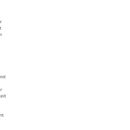
r
t
r
mit
r
eit
nt