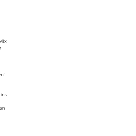
 Mix
n
en“
 ins
man