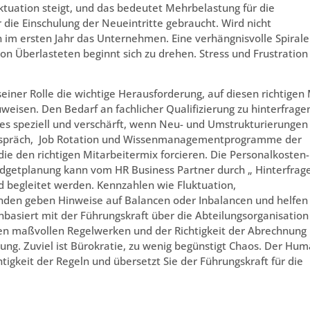
uktuation steigt, und das bedeutet Mehrbelastung für die
die Einschulung der Neueintritte gebraucht. Wird nicht
 im ersten Jahr das Unternehmen. Eine verhängnisvolle Spirale
on Überlasteten beginnt sich zu drehen. Stress und Frustration
seiner Rolle die wichtige Herausforderung, auf diesen richtigen
uweisen. Den Bedarf an fachlicher Qualifizierung zu hinterfrage
ies speziell und verschärft, wenn Neu- und Umstrukturierungen
gespräch, Job Rotation und Wissenmanagementprogramme der
die den richtigen Mitarbeitermix forcieren. Die Personalkosten-
getplanung kann vom HR Business Partner durch „ Hinterfrag
 begleitet werden. Kennzahlen wie Fluktuation,
nden geben Hinweise auf Balancen oder Inbalancen und helfen
nbasiert mit der Führungskraft über die Abteilungsorganisation
hren maßvollen Regelwerken und der Richtigkeit der Abrechnung
ung. Zuviel ist Bürokratie, zu wenig begünstigt Chaos. Der Hu
tigkeit der Regeln und übersetzt Sie der Führungskraft für die