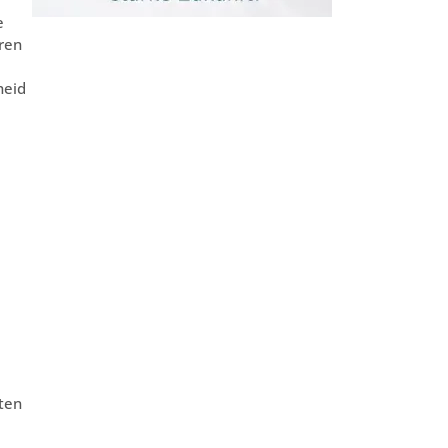
e
ren
heid
kten