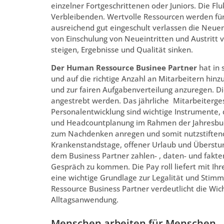
einzelner Fortgeschrittenen oder Juniors. Die Fl
Verbleibenden. Wertvolle Ressourcen werden für 
ausreichend gut eingeschult verlassen die Neuen
von Einschulung von Neueintritten und Austritt v
steigen, Ergebnisse und Qualität sinken.
Der Human Ressource Businee Partner
hat in 
und auf die richtige Anzahl an Mitarbeitern hinz
und zur fairen Aufgabenverteilung anzuregen. D
angestrebt werden. Das jährliche Mitarbeiter
Personalentwicklung sind wichtige Instrumente, 
und Headcountplanung im Rahmen der Jahresbud
zum Nachdenken anregen und somit nutzstiftend
Krankenstandstage, offener Urlaub und Überstu
dem Business Partner zahlen- , daten- und fakte
Gespräch zu kommen. Die Pay roll liefert mit I
eine wichtige Grundlage zur Legalität und Stimm
Ressource Business Partner verdeutlicht die Wich
Alltagsanwendung.
Menschen arbeiten für Menschen