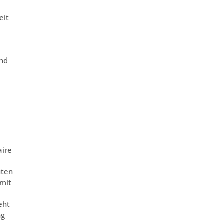
eit
und
aire
uten
 mit
eht
ng