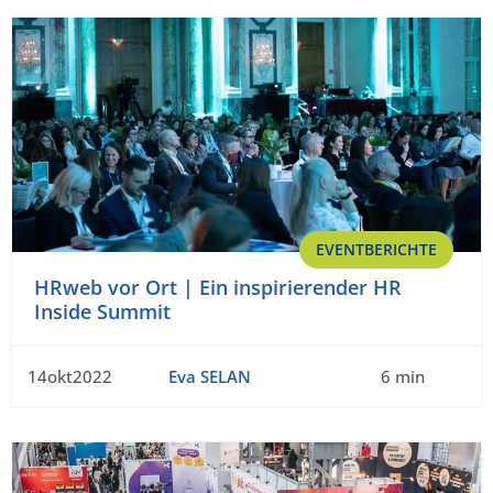
EVENTBERICHTE
HRweb vor Ort | Ein inspirierender HR
Inside Summit
14okt2022
Eva SELAN
6 min