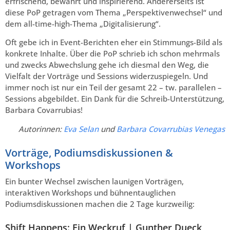
erfrischend, bewährt und inspirierend. Andererseits ist
diese PoP getragen vom Thema „Perspektivenwechsel“ und
dem all-time-high-Thema „Digitalisierung“.
Oft gebe ich in Event-Berichten eher ein Stimmungs-Bild als
konkrete Inhalte. Über die PoP schrieb ich schon mehrmals
und zwecks Abwechslung gehe ich diesmal den Weg, die
Vielfalt der Vorträge und Sessions widerzuspiegeln. Und
immer noch ist nur ein Teil der gesamt 22 – tw. parallelen –
Sessions abgebildet. Ein Dank für die Schreib-Unterstützung,
Barbara Covarrubias!
Autorinnen:
Eva Selan
und
Barbara Covarrubias Venegas
Vorträge, Podiumsdiskussionen &
Workshops
Ein bunter Wechsel zwischen launigen Vorträgen,
interaktiven Workshops und bühnentauglichen
Podiumsdiskussionen machen die 2 Tage kurzweilig:
Shift Happens: Ein Weckruf | Gunther Dueck