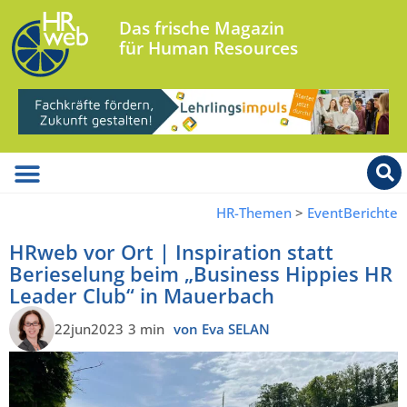
Das frische Magazin
für Human Resources
HR-Themen
>
EventBerichte
HRweb vor Ort | Inspiration statt
Berieselung beim „Business Hippies HR
Leader Club“ in Mauerbach
22jun2023
3 min
von Eva SELAN