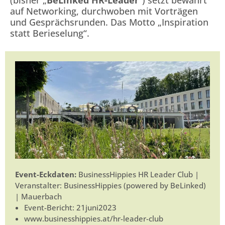
(bisher „
BeLinked HR-Leader
“) setzt bewährt
auf Networking, durchwoben mit Vorträgen
und Gesprächsrunden. Das Motto „Inspiration
statt Berieselung“.
Event-Eckdaten:
BusinessHippies HR Leader Club |
Veranstalter: BusinessHippies (powered by BeLinked)
| Mauerbach
Event-Bericht: 21juni2023
www.businesshippies.at/hr-leader-club