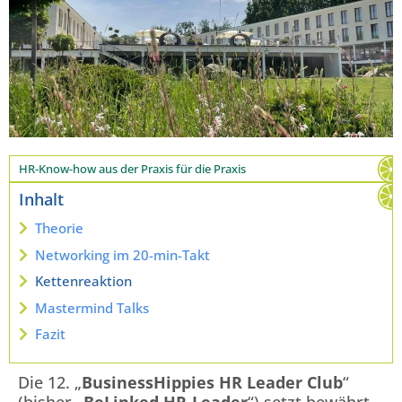
HR-Know-how aus der Praxis für die Praxis
Inhalt
Theorie
Networking im 20-min-Takt
Kettenreaktion
Mastermind Talks
Fazit
Die 12. „
BusinessHippies HR Leader Club
“