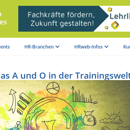
n
es
ents
HR-Branchen
HRweb-Infos
Ku
 das A und O in der Trainingswelt