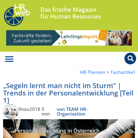
Das frische Magazin
für Human Resources
HR-Themen
>
Fachartikel
„Segeln lernt man nicht im Sturm“ |
Trends in der Personalentwicklung [Teil
1]
9nov2018
5
von TEAM HR-
min
Organisation