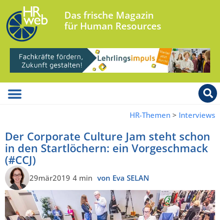
Das frische Magazin
für Human Resources
HR-Themen
>
Interviews
Der Corporate Culture Jam steht schon
in den Startlöchern: ein Vorgeschmack
(#CCJ)
29mär2019
4 min
von Eva SELAN