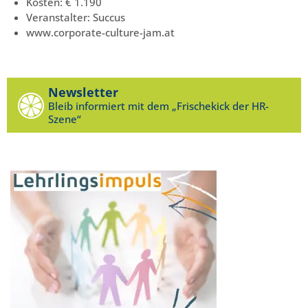
Kosten: € 1.190
Veranstalter: Succus
www.corporate-culture-jam.at
Newsletter
Bleib informiert mit dem „Frischekick der HR-
Szene“