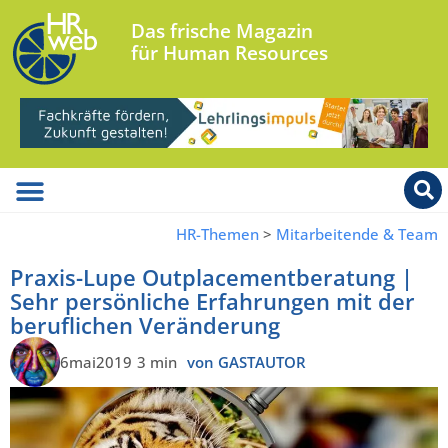
Das frische Magazin
für Human Resources
HR-Themen
>
Mitarbeitende & Team
Praxis-Lupe Outplacementberatung |
Sehr persönliche Erfahrungen mit der
beruflichen Veränderung
6mai2019
3 min
von GASTAUTOR