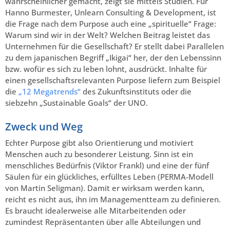
wahrscheinlicher gemacht, zeigt sie mittels Studien. Für
Hanno Burmester, Unlearn Consulting & Development, ist
die Frage nach dem Purpose auch eine „spirituelle“ Frage:
Warum sind wir in der Welt? Welchen Beitrag leistet das
Unternehmen für die Gesellschaft? Er stellt dabei Parallelen
zu dem japanischen Begriff „Ikigai“ her, der den Lebenssinn
bzw. wofür es sich zu leben lohnt, ausdrückt. Inhalte für
einen gesellschaftsrelevanten Purpose liefern zum Beispiel
die
„12 Megatrends“
des Zukunftsinstituts oder die
siebzehn „Sustainable Goals“ der UNO.
Zweck und Weg
Echter Purpose gibt also Orientierung und motiviert
Menschen auch zu besonderer Leistung. Sinn ist ein
menschliches Bedürfnis (Viktor Frankl) und eine der fünf
Säulen für ein glückliches, erfülltes Leben (PERMA-Modell
von Martin Seligman). Damit er wirksam werden kann,
reicht es nicht aus, ihn im Managementteam zu definieren.
Es braucht idealerweise alle Mitarbeitenden oder
zumindest Repräsentanten über alle Abteilungen und