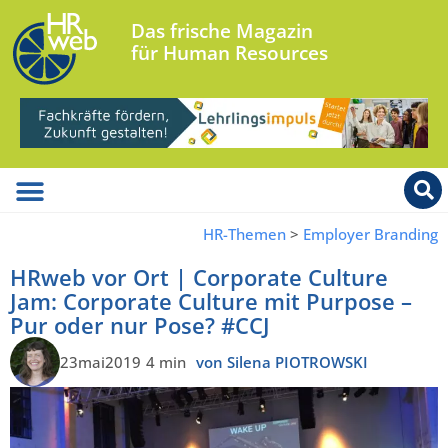
Das frische Magazin
für Human Resources
HR-Themen
>
Employer Branding
HRweb vor Ort | Corporate Culture
Jam: Corporate Culture mit Purpose –
Pur oder nur Pose? #CCJ
23mai2019
4 min
von Silena PIOTROWSKI