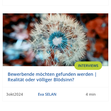
INTERVIEWS
Bewerbende möchten gefunden werden |
Realität oder völliger Blödsinn?
3okt2024
Eva SELAN
4 min