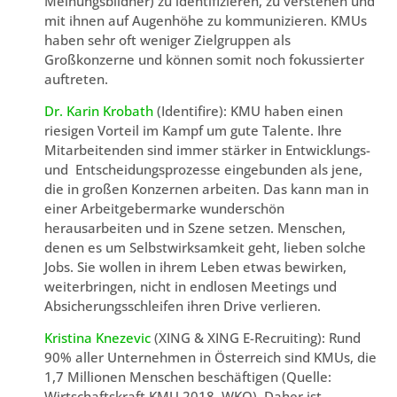
Meinungsbildner) zu identifizieren, zu verstehen und
mit ihnen auf Augenhöhe zu kommunizieren. KMUs
haben sehr oft weniger Zielgruppen als
Großkonzerne und können somit noch fokussierter
auftreten.
Dr. Karin Krobath
(Identifire): KMU haben einen
riesigen Vorteil im Kampf um gute Talente. Ihre
Mitarbeitenden sind immer stärker in Entwicklungs-
und Entscheidungsprozesse eingebunden als jene,
die in großen Konzernen arbeiten. Das kann man in
einer Arbeitgebermarke wunderschön
herausarbeiten und in Szene setzen. Menschen,
denen es um Selbstwirksamkeit geht, lieben solche
Jobs. Sie wollen in ihrem Leben etwas bewirken,
weiterbringen, nicht in endlosen Meetings und
Absicherungsschleifen ihren Drive verlieren.
Kristina Knezevic
(XING & XING E-Recruiting): Rund
90% aller Unternehmen in Österreich sind KMUs, die
1,7 Millionen Menschen beschäftigen (Quelle:
Wirtschaftskraft KMU 2018, WKO). Daher ist