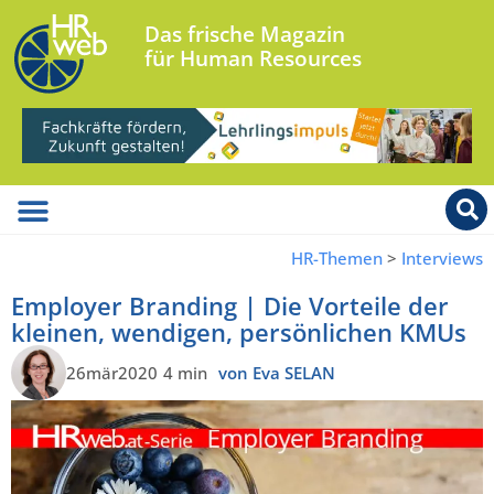
Das frische Magazin
für Human Resources
HR-Themen
>
Interviews
Employer Branding | Die Vorteile der
kleinen, wendigen, persönlichen KMUs
26mär2020
4 min
von Eva SELAN