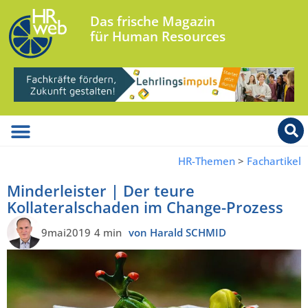
Das frische Magazin
für Human Resources
HR-Themen
>
Fachartikel
Minderleister | Der teure
Kollateralschaden im Change-Prozess
9mai2019
4 min
von Harald SCHMID