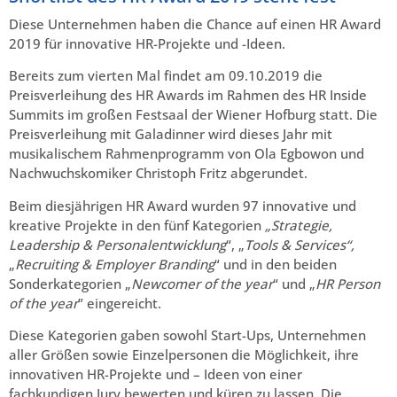
Diese Unternehmen haben die Chance auf einen HR Award
2019 für innovative HR-Projekte und -Ideen.
Bereits zum vierten Mal findet am 09.10.2019 die
Preisverleihung des HR Awards im Rahmen des HR Inside
Summits im großen Festsaal der Wiener Hofburg statt. Die
Preisverleihung mit Galadinner wird dieses Jahr mit
musikalischem Rahmenprogramm von Ola Egbowon und
Nachwuchskomiker Christoph Fritz abgerundet.
Beim diesjährigen HR Award wurden 97 innovative und
kreative Projekte in den fünf Kategorien
„Strategie,
Leadership & Personalentwicklung
“, „
Tools & Services“,
„
Recruiting & Employer Branding
“ und in den beiden
Sonderkategorien „
Newcomer of the year
“ und „
HR Person
of the year
” eingereicht.
Diese Kategorien gaben sowohl Start-Ups, Unternehmen
aller Größen sowie Einzelpersonen die Möglichkeit, ihre
innovativen HR-Projekte und – Ideen von einer
fachkundigen Jury bewerten und küren zu lassen. Die