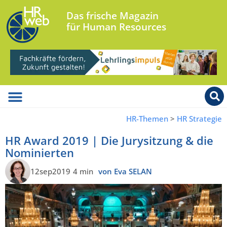
Das frische Magazin
für Human Resources
HR-Themen
>
HR Strategie
HR Award 2019 | Die Jurysitzung & die
Nominierten
12sep2019
4 min
von Eva SELAN