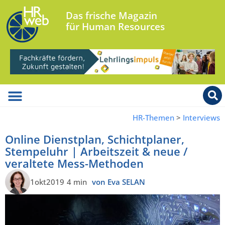
Das frische Magazin
für Human Resources
HR-Themen
>
Interviews
Online Dienstplan, Schichtplaner,
Stempeluhr | Arbeitszeit & neue /
veraltete Mess-Methoden
1okt2019
4 min
von Eva SELAN