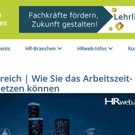
n
es
ents
HR-Branchen
HRweb-Infos
Ku
eich | Wie Sie das Arbeitszeit-
setzen können