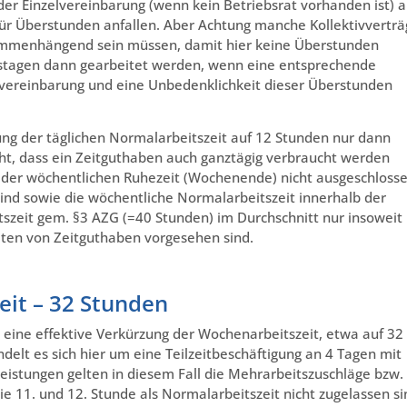
er Einzelvereinbarung (wenn kein Betriebsrat vorhanden ist) a
r Überstunden anfallen. Aber Achtung manche Kollektivverträ
sammenhängend sein müssen, damit hier keine Überstunden
itstagen dann gearbeitet werden, wenn eine entsprechende
elvereinbarung und eine Unbedenklichkeit dieser Überstunden
rung der täglichen Normalarbeitszeit auf 12 Stunden nur dann
eht, dass ein Zeitguthaben auch ganztägig verbraucht werden
der wöchentlichen Ruhezeit (Wochenende) nicht ausgeschloss
ind sowie die wöchentliche Normalarbeitszeit innerhalb der
tszeit gem. §3 AZG (=40 Stunden) im Durchschnitt nur insoweit
iten von Zeitguthaben vorgesehen sind.
zeit – 32 Stunden
st eine effektive Verkürzung der Wochenarbeitszeit, etwa auf 32
delt es sich hier um eine Teilzeitbeschäftigung an 4 Tagen mit
eistungen gelten in diesem Fall die Mehrarbeitszuschläge bzw.
e 11. und 12. Stunde als Normalarbeitszeit nicht zugelassen si