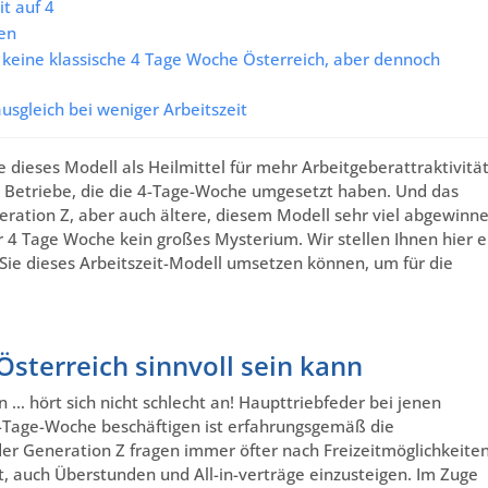
t auf 4
den
– keine klassische 4 Tage Woche Österreich, aber dennoch
usgleich bei weniger Arbeitszeit
dieses Modell als Heilmittel für mehr Arbeitgeberattraktivitä
ge Betriebe, die die 4-Tage-Woche umgesetzt haben. Und das
ration Z, aber auch ältere, diesem Modell sehr viel abgewinn
er 4 Tage Woche kein großes Mysterium. Wir stellen Ihnen hier e
Sie dieses Arbeitszeit-Modell umsetzen können, um für die
sterreich sinnvoll sein kann
n … hört sich nicht schlecht an! Haupttriebfeder bei jenen
-Tage-Woche beschäftigen ist erfahrungsgemäß die
der Generation Z fragen immer öfter nach Freizeitmöglichkeite
t, auch Überstunden und All-in-verträge einzusteigen. Im Zuge