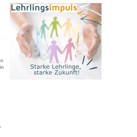
t
en
in
n