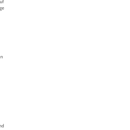
uf
ge
en
nd