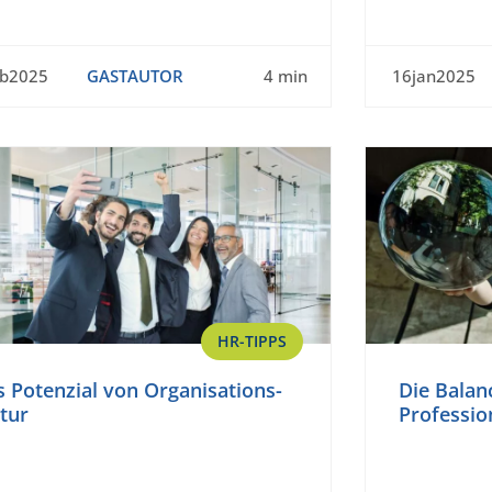
eb2025
GASTAUTOR
4 min
16jan2025
HR-TIPPS
 Potenzial von Organisations-
Die Balan
tur
Professio