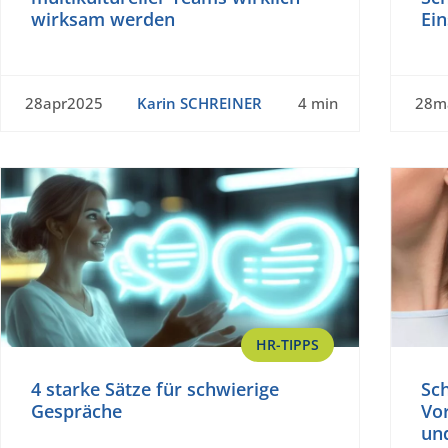
wirksam werden
Ein
28apr2025
Karin SCHREINER
4 min
28m
HR-TIPPS
4 starke Sätze für schwierige
Sc
Gespräche
Vor
un