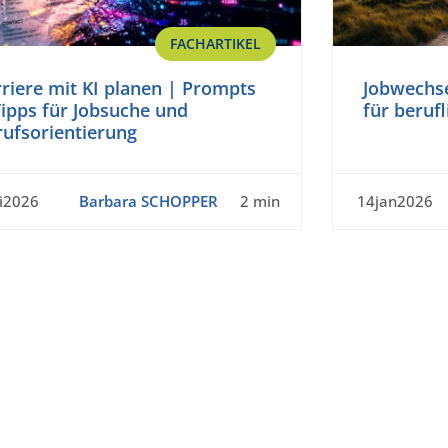
FACHARTIKEL
riere mit KI planen | Prompts
Jobwechse
ipps für Jobsuche und
für beruf
rufsorientierung
i2026
Barbara SCHOPPER
2 min
14jan2026