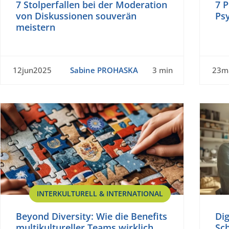
7 Stolperfallen bei der Moderation
7 P
von Diskussionen souverän
Psy
meistern
12jun2025
Sabine PROHASKA
3 min
23m
INTERKULTURELL & INTERNATIONAL
Beyond Diversity: Wie die Benefits
Dig
multikultureller Teams wirklich
Sch