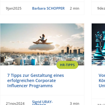
9jan2025
Barbara SCHOPPER
2 min
9de
HR-TIPPS
7 Tipps zur Gestaltung eines
Von
erfolgreichen Corporate
Kön
Influencer Programms
Un
Sigrid URAY-
21nov2024
3 min