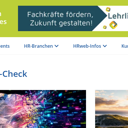
n
es
ents
HR-Branchen
HRweb-Infos
Ku
-Check