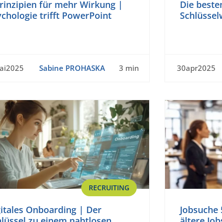
rinzipien für mehr Wirkung |
Die beste
chologie trifft PowerPoint
Schlüssel
ai2025
Sabine PROHASKA
3 min
30apr2025
RECRUITING
itales Onboarding | Der
Jobsuche 
lüssel zu einem nahtlosen
ältere Jo