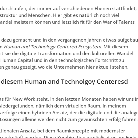
urchlaufen, der immer auf verschiedenen Ebenen stattfindet,
truktur und Menschen. Hier gibt es natürlich noch viel
del meistern können und letztlich fit für den War of Talents
en dazu gemacht und in den vergangenen Jahren etwas aufgebau
in
Human and Technology Centered Ecosystem
. Mit diesem
 sie die digitale Transformation und den kulturellen Wandel
 Human Capital und in den technologischen Fortschritt zu
n genau gezeigt, wo die Unternehmen hier aktuell stehen.
ei diesem Human and Technolgoy Centeresd
as für New Work steht. In den letzten Monaten haben wir uns i
wiedergefunden, nämlich dem virtuellen Raum. In meinem
verfolge einen hybriden Ansatz, der die digitale und die analog
 Lösungen alleine werden nicht zum gewünschten Erfolg führen.
nktionalen Ansatz, bei dem Raumkonzepte mit modernster
 verknüpft werden. Diese Kombination ermöglicht es am Ende