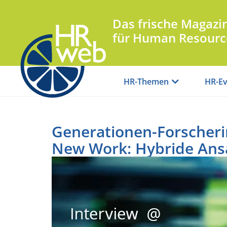
Das frische Magazi
für Human Resourc
HR-Themen
HR-Ev
Generationen-Forscherin
New Work: Hybride Ansä