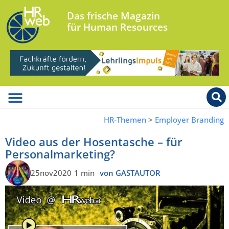
Das frische Magazin
für Human Resources
HR-Themen
>
Employer Branding
Video aus der Hosentasche – für
Personalmarketing?
25nov2020
1 min
von GASTAUTOR