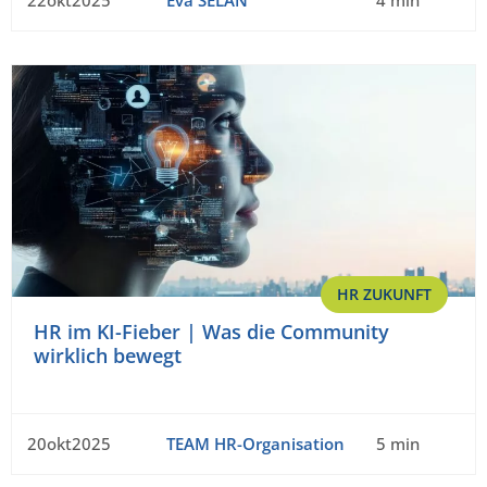
22okt2025
Eva SELAN
4 min
HR ZUKUNFT
HR im KI-Fieber | Was die Community
wirklich bewegt
20okt2025
TEAM HR-Organisation
5 min