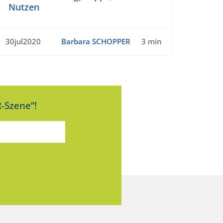
Nutzen
30jul2020
Barbara SCHOPPER
3 min
-Szene“!