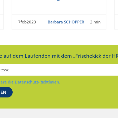
7feb2023
Barbara SCHOPPER
2 min
ie auf dem Laufenden mit dem „Frischekick der HR
iere die Datenschutz-Richtlinien.