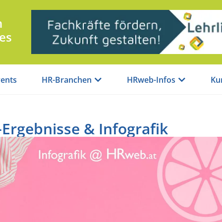
n
es
ents
HR-Branchen
HRweb-Infos
Ku
Ergebnisse & Infografik