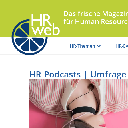
Das frische Magazi
für Human Resourc
HR-Themen
HR-Ev
HR-Podcasts | Umfrage-