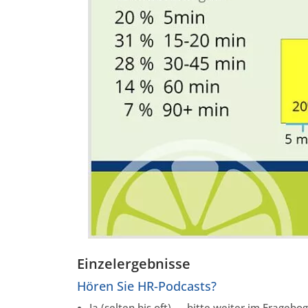
Einzelergebnisse
Hören Sie HR-Podcasts?
Ja (selten bis oft) → bitte weiter im Fragebo