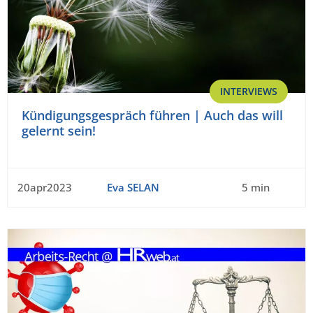
INTERVIEWS
Kündigungsgespräch führen | Auch das will
gelernt sein!
20apr2023
Eva SELAN
5 min