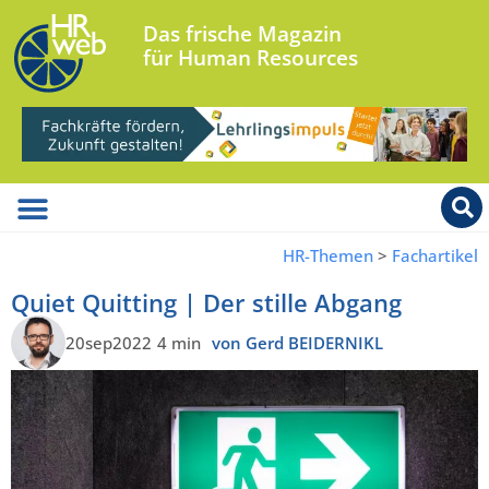
Das frische Magazin
für Human Resources
HR-Themen
>
Fachartikel
Quiet Quitting | Der stille Abgang
20sep2022
4 min
von Gerd BEIDERNIKL