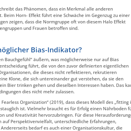
eschreibt das Phänomen, dass ein Merkmal alle anderen
ert. Beim Horn- Effekt führt eine Schwäche im Gegenzug zu einer
gen zeigen, dass die Normgruppe oft von diesem Halo Effekt
tengruppen und Frauen betroffen sind.
öglicher Bias-Indikator?
ten Bauchgefühl“ äußern, was möglicherweise nur auf Bias
sentscheidung führt, die von den zuvor definierten eigentlichen
rganisationen, die dieses nicht reflektieren, rekrutieren
ine Klone, die sich untereinander gut verstehen, da sie den
 ein Bier trinken gehen und dieselben Interessen haben. Das k
dingungen dies nicht mehr zulassen.
arless Organization“ (2019), dass dieses Modell des „fitting 
stauglich ist. Vielmehr braucht es für Erfolg einen Nährboden f
on und Kreativität hervorzubringen. Für diese Herausforderun
 auf Perspektivenvielfalt, unterschiedliche Erfahrungen,
ndererseits bedarf es auch einer Organisationskultur, die