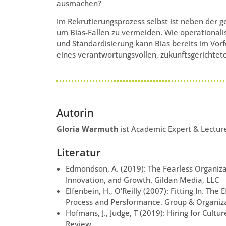
ausmachen?
Im Rekrutierungsprozess selbst ist neben der g
um Bias-Fallen zu vermeiden. Wie operational
und Standardisierung kann Bias bereits im Vorf
eines verantwortungsvollen, zukunftsgerichtet
Autorin
Gloria Warmuth
ist Academic Expert & Lectu
Literatur
Edmondson, A. (2019): The Fearless Organizat
Innovation, and Growth. Gildan Media, LLC
Elfenbein, H., O’Reilly (2007): Fitting In. T
Process and Persformance. Group & Organiza
Hofmans, J., Judge, T (2019): Hiring for Cult
Review