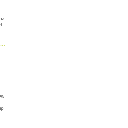
nz
l
ng,
up