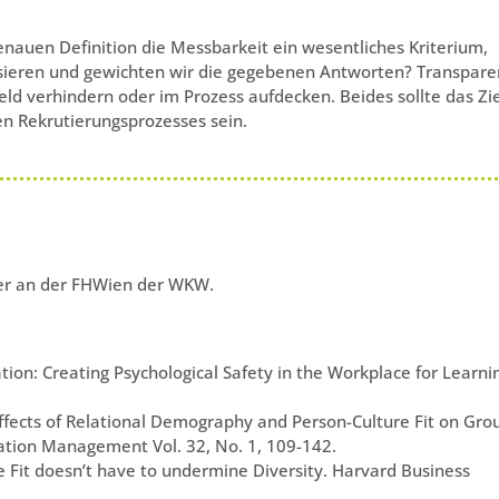
enauen Definition die Messbarkeit ein wesentliches Kriterium,
isieren und gewichten wir die gegebenen Antworten? Transpare
eld verhindern oder im Prozess aufdecken. Beides sollte das Zie
en Rekrutierungsprozesses sein.
rer an der FHWien der WKW.
ion: Creating Psychological Safety in the Workplace for Learni
he Effects of Relational Demography and Person-Culture Fit on Gro
tion Management Vol. 32, No. 1, 109-142.
ure Fit doesn’t have to undermine Diversity. Harvard Business