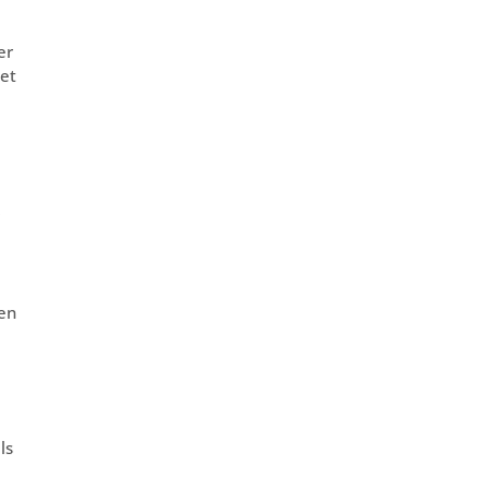
er
det
ten
ls