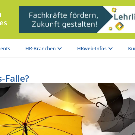
n
es
ents
HR-Branchen
HRweb-Infos
Ku
s-Falle?