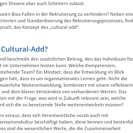
gen Dissens aber auch Scheitern zulässt.
ten Bias-Fallen in der Rekrutierung zu verhindern? Neben ein
Kriterien und Standardisierung des Rekrutierungsprozesses, fin
ruch, das Konzept des „cultural add“.
 Cultural-Add?
und beschreibt den zusätzlichen Beitrag, den das Individuum für
eit im Unternehmen leisten kann. Welche Kompetenzen,
estehende Team? Ein Mindset, dass die Entwicklung im Blick
en hält, dass es um organisationales Lernen geht. Nicht die
inuierliche Weiterentwicklung, kombiniert mit einem reflektier
 und dem klaren Verständnis von vorhandenen Werten. Das
hten mit der Frage, was wird in Zukunft relevant sein, welche
rd sich die zu besetzende Stelle weiterentwickeln müssen?
zen voraus, dass sich Verantwortliche vorab auch mit
isationskultur beschäftigt haben, diese kennen und bestenfal
was sind die wesentlichen Werte, die die Zusammenarbeit