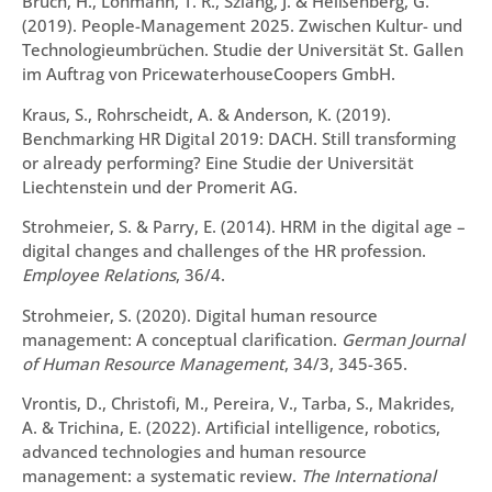
Bruch, H., Lohmann, T. R., Szlang, J. & Heißenberg, G.
(2019). People-Management 2025. Zwischen Kultur- und
Technologieumbrüchen. Studie der Universität St. Gallen
im Auftrag von PricewaterhouseCoopers GmbH.
Kraus, S., Rohrscheidt, A. & Anderson, K. (2019).
Benchmarking HR Digital 2019: DACH. Still transforming
or already performing? Eine Studie der Universität
Liechtenstein und der Promerit AG.
Strohmeier, S. & Parry, E. (2014). HRM in the digital age –
digital changes and challenges of the HR profession.
Employee Relations
, 36/4.
Strohmeier, S. (2020). Digital human resource
management: A conceptual clarification.
German Journal
of Human Resource Management
, 34/3, 345-365.
Vrontis, D., Christofi, M., Pereira, V., Tarba, S., Makrides,
A. & Trichina, E. (2022). Artificial intelligence, robotics,
advanced technologies and human resource
management: a systematic review.
The International