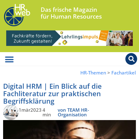
Das frische Magazin
für Human Resources
HR-Themen
>
Fachartikel
Digital HRM | Ein Blick auf die
Fachliteratur zur praktischen
Begriffsklärung
1mär2023
4
von TEAM HR-
min
Organisation