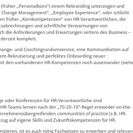
(früher „Personalbüro“) einem Rebranding unterzogen und
 & Change Management“, „Employee Experience“, oder schlicht
ren früher „Kernkompetenzen“ von HR-Verantwortlichen, die
altsabrechnungen und schriftliche Verwarnungen von
ich die Anforderungen und Erwartungen seitens des Business –
 derzeit komplett.
Change- und Coachingrundumservice, eine Kommunikation auf
ant-Rekrutierung und perfektes Onboarding neuer
n mit den vorhandenen HR-Kompetenzen noch auseinander (sieh
ge oder Konferenzen für HR-Verantwortliche sind
HR-Teams lernen nach der „70-20-10“-Regel entweder on-the-
nternehmensübergreifenden
communities of practice
(z.B. HR-
ezug auf eigene Skills und Zukunftskompetenzen für HR.
zieren, ist es auch nötig Fachwissen zu erwerben und relevan