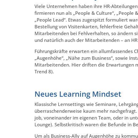
Viele Unternehmen haben ihre HR-Abteilungen 
firmieren nun als „People & Culture“, „People
„People Lead“. Etwas zugespitzt formuliert wa
Bestellung von Visitenkarten, fehlerfreie Geh
Mitarbeitenden bei Fehlverhalten, so ändern s
und natürlich auch der Mitarbeitenden – an HR
Führungskräfte erwarten ein allumfassendes 
„Augenhöhe“, „Nähe zum Business“, sowie Inst
Mitarbeitenden. Hier driften die Erwartunge
Trend 8).
Neues Learning Mindset
Klassische Lernsettings wie Seminare, Lehrgän
überraschenderweise kaum mehr nachgefragt. 
job, voneinander im eigenen Team, oder in u
Lounge). Selbstkritisch waren die Befunde in B
Um als Business-Ally auf Augenhöhe zu kommuni