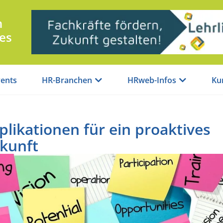
n
es
ents
HR-Branchen
HRweb-Infos
Ku
plikationen für ein proaktives
kunft