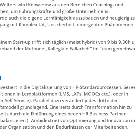
. Weiters wird Know-How aus den Bereichen Coaching- und
ehen, um Führungskräfte und große Unternehmens-
rde auch die eigene Lernfähigkeit auszubauen und neugierig z
ang mit Komplexität, Unsicherheit, emergenten Phänomenen
nem Start-up trifft sich täglich (meist hybrid) von 9 bis 9.30h 
. anhand der Methode „Kollegiale Fallarbeit“ im Team gemeins
n
stiert in die Digitalisierung von HR-Standardprozessen. Sei e
itionen in Lernplattformen (LMS, LXPs, MOOCs etc.), oder in
 Self Service). Parallel dazu verändert jedes dritte der
smodell grundlegend. Einerseits durch Transformation hin zu
seits durch die Einführung eines neuen HR Business Partner
balancieren (=Ambidextrie) von Optimierung und Innovation in
der Organisation und den Bedürfnissen der Mitarbeitenden.