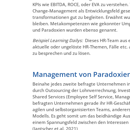
KPIs wie EBITDA, ROCE, oder EVA zu verstehen
Change-Management als Entwicklungsfeld ges
transformationen gut zu begleiten. Erwähnt wu
bleiben. Metakompetenzen wie gekonnter Umg
und Paradoxien wurden ebenso genannt.
Beispiel Learning Dailys:
Dieses HR-Team aus ei
aktuelle oder ungelöste HR-Themen, Fälle etc
zu besprechen und zu lösen.
Management von Paradoxie
Beinahe jedes zweite befragte Unternehmen inve
durch Outsourcing der Lohnverrechnung, Invest
Shared Services (Employee Self Service, Manager
befragten Unternehmen gerade ihr HR-Geschäft
agilen und selbstorganisierten Teams, anderer
Modells. Es geht somit um das beidhändige Aus
einem Spannungsfeld zwischen den Interessen 
(Jantscher et.al. 2021)