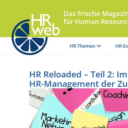
Das frische Magazi
für Human Resourc
HR-Themen
HR-Ev
HR Reloaded – Teil 2: Im
HR-Management der Zu