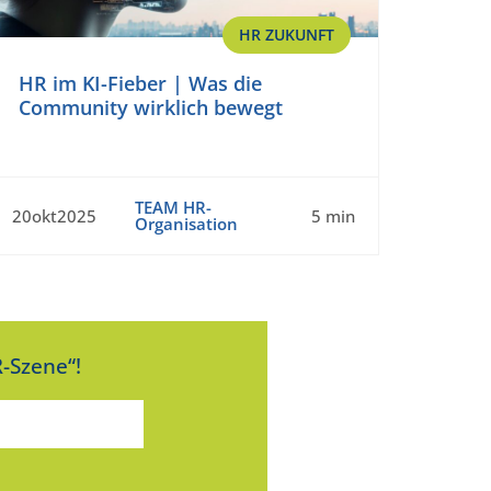
HR ZUKUNFT
HR im KI-Fieber | Was die
Community wirklich bewegt
TEAM HR-
20okt2025
5 min
Organisation
-Szene“!