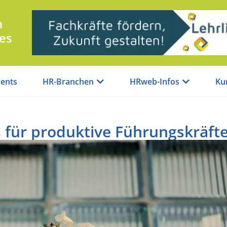
n
es
ents
HR-Branchen
HRweb-Infos
Ku
 für produktive Führungskräft