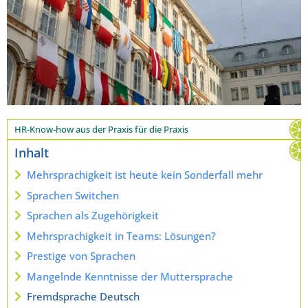
HR-Know-how aus der Praxis für die Praxis
Inhalt
Mehrsprachigkeit ist heute kein Sonderfall mehr
Sprachen Switchen
Sprachen als Zugehörigkeit
Mehrsprachigkeit in Teams: Lösungen?
Prestige von Sprachen
Mangelnde Kenntnisse der Muttersprache
Fremdsprache Deutsch