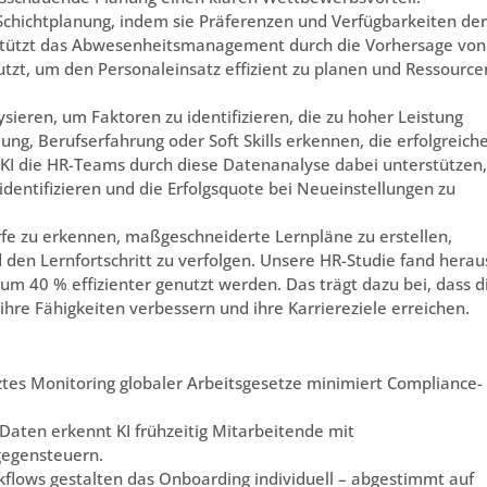
chichtplanung, indem sie Präferenzen und Verfügbarkeiten der
rstützt das Abwesenheitsmanagement durch die Vorhersage von
tzt, um den Personaleinsatz effizient zu planen und Ressource
sieren, um Faktoren zu identifizieren, die zu hoher Leistung
dung, Berufserfahrung oder Soft Skills erkennen, die erfolgreich
I die HR-Teams durch diese Datenanalyse dabei unterstützen,
identifizieren und die Erfolgsquote bei Neueinstellungen zu
arfe zu erkennen, maßgeschneiderte Lernpläne zu erstellen,
 den Lernfortschritt zu verfolgen. Unsere HR-Studie fand herau
40 % effizienter genutzt werden. Das trägt dazu bei, dass d
ihre Fähigkeiten verbessern und ihre Karriereziele erreichen.
ztes Monitoring globaler Arbeitsgesetze minimiert Compliance-
r Daten erkennt KI frühzeitig Mitarbeitende mit
gegensteuern.
flows gestalten das Onboarding individuell – abgestimmt auf