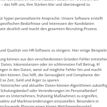
 – das hilft uns, ihre Stärken klar und überzeugend zu
 für hyper-personalisierte Ansprache: Unsere Software erstellt
spezifischen Bedürfnisse und Interessen der Kandidaten
ate deutlich und macht den gesamten Recruiting-Prozess
z und Qualität von HR-Software zu steigern. Hier einige Beispiele
nung können aus den verschiedensten Gründen Fehler entstehe
e Daten, Inkonsistenzen oder im schlimmsten Fall Betrug. KI
gen in den Daten, weist auf mögliche Fehler hin und macht
erden können. Das hilft, die Genauigkeit und Compliance der
 so Zeit, Geld und Ärger zu sparen.
 historischer und aktueller Daten können Algorithmen zukünfti
, Schulungsbedarf oder Veränderungen im Personalbedarf
hen es Unternehmen, frühzeitig Maßnahmen zu ergreifen,
roaktiv auf Marktveränderungen einzustellen. Besonders in
sschauende Planung einen klaren Wettbewerbsvorteil.