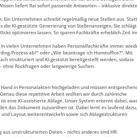
sen liefert Rai sofort passende Antworten – inklusive direkte
en: Ein Unternehmen schreibt regelmäßig neue Stellen aus. Stat
s die KI-gestützte Generierung von Stellenanzeigen. Sie schlägt
licks optimieren lassen. So sparen Fachkräfte erheblich Zeit i
 In vielen Unternehmen haben Personalfachkräfte immer wied
rding-Prozess ab?“ oder „Wie beantrage ich Homeoffice?“. Mit
h strukturiert und KI-gestützt bereitgestellt werden, sodass
– ohne Rückfragen oder langwierige Suchen.
 Hand in Personalakten hochgeladen und müssen entsprechen
Genau diese repetitive Arbeit wollten wir durch zahlreiche
st eine KI-assistierte Ablage. Unser System erkennt dabei, wa
en das Dokument zuzuordnen ist. Dabei lernt es laufend dazu,
 und Layout weiterentwickeln sowie sich Ablagestrukturen
g aus unstrukturierten Daten – nichts anderes sind HR-