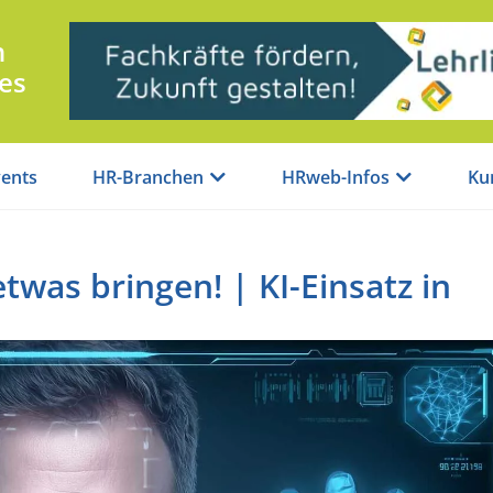
n
es
ents
HR-Branchen
HRweb-Infos
Ku
etwas bringen! | KI-Einsatz in