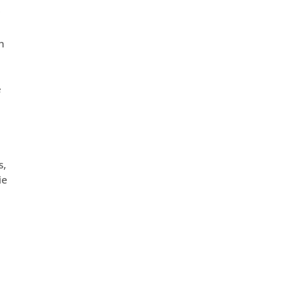
n
e
s,
ie