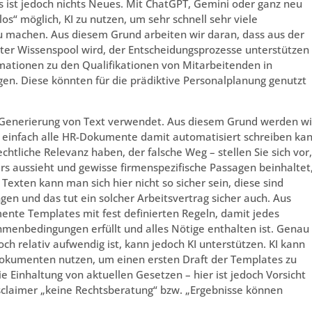
 ist jedoch nichts Neues. Mit ChatGPT, Gemini oder ganz neu
“ möglich, KI zu nutzen, um sehr schnell sehr viele
u machen. Aus diesem Grund arbeiten wir daran, dass aus der
nter Wissenspool wird, der Entscheidungsprozesse unterstützen
ormationen zu den Qualifikationen von Mitarbeitenden in
gen. Diese könnten für die prädiktive Personalplanung genutzt
e Generierung von Text verwendet. Aus diesem Grund werden wi
cht einfach alle HR-Dokumente damit automatisiert schreiben kan
htliche Relevanz haben, der falsche Weg – stellen Sie sich vor,
rs aussieht und gewisse firmenspezifische Passagen beinhaltet
n Texten kann man sich hier nicht so sicher sein, diese sind
ingen und das tut ein solcher Arbeitsvertrag sicher auch. Aus
ente Templates mit fest definierten Regeln, damit jedes
menbedingungen erfüllt und alles Nötige enthalten ist. Genau
och relativ aufwendig ist, kann jedoch KI unterstützen. KI kann
Dokumenten nutzen, um einen ersten Draft der Templates zu
e Einhaltung von aktuellen Gesetzen – hier ist jedoch Vorsicht
claimer „keine Rechtsberatung“ bzw. „Ergebnisse können