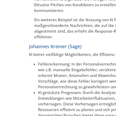
Elevator Pitches von Kandidaten zu erstellen
kommunizieren.
Ein weiteres Beispiel ist die Nutzung von KI
maßgeschneiderte Nachrichten, die auf die 
abgestimmt sind, das erhöht die Response-R
effektiver.
Johannes Kreiner (Sage)
KI bietet vielfältige Möglichkeiten, die Effizien
Fehlererkennung: In der Personalverrech
wie z.B. manuelle Eingabefehler, veraltet
erkennt Muster, Anomalien und Abweichun
Vorschläge, wie diese Fehler korrigiert w
Personalverrechnung zu gewährleisten und
KI-gestützte Prognosen: Durch die Analyse
Entwicklungen wie Mitarbeiterfluktuation
vorhersagen. Diese Vorhersagen ermöglic
Ressourcen effizient zu planen und sich p
dynamischen Branchen bietet diese vorau