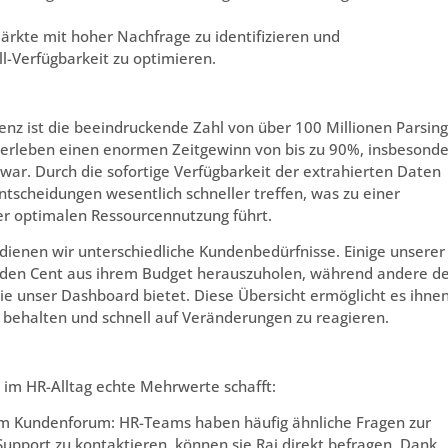
märkte mit hoher Nachfrage zu identifizieren und
ll-Verfügbarkeit zu optimieren.
ienz ist die beeindruckende Zahl von über 100 Millionen Parsing
n erleben einen enormen Zeitgewinn von bis zu 90%, insbesond
war. Durch die sofortige Verfügbarkeit der extrahierten Daten
tscheidungen wesentlich schneller treffen, was zu einer
ner optimalen Ressourcennutzung führt.
dienen wir unterschiedliche Kundenbedürfnisse. Einige unserer
jeden Cent aus ihrem Budget herauszuholen, während andere d
e unser Dashboard bietet. Diese Übersicht ermöglicht es ihnen
 behalten und schnell auf Veränderungen zu reagieren.
KI im HR-Alltag echte Mehrwerte schafft:
 im Kundenforum: HR-Teams haben häufig ähnliche Fragen zur
Support zu kontaktieren, können sie Rai direkt befragen. Dank