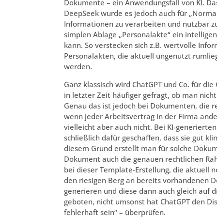
Dokumente – ein Anwendungsfall von KI. Das
DeepSeek wurde es jedoch auch für „Normalos
Informationen zu verarbeiten und nutzbar z
simplen Ablage „Personalakte“ ein intellige
kann. So verstecken sich z.B. wertvolle Inf
Personalakten, die aktuell ungenutzt rumlie
werden.
Ganz klassisch wird ChatGPT und Co. für di
in letzter Zeit häufiger gefragt, ob man ni
Genau das ist jedoch bei Dokumenten, die rec
wenn jeder Arbeitsvertrag in der Firma ande
vielleicht aber auch nicht. Bei KI-generierte
schließlich dafür geschaffen, dass sie gut kl
diesem Grund erstellt man für solche Dokum
Dokument auch die genauen rechtlichen Rah
bei dieser Template-Erstellung, die aktuell n
den riesigen Berg an bereits vorhandenen 
generieren und diese dann auch gleich auf di
geboten, nicht umsonst hat ChatGPT den Dis
fehlerhaft sein“ – überprüfen.