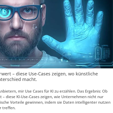
hrwert – diese Use-Cases zeigen, wo künstliche
Unterschied macht.
bietern, mir Use Cases für KI zu erzählen. Das Ergebnis: Ob
 – diese KI-Use-Cases zeigen, wie Unternehmen nicht nur
sche Vorteile gewinnen, indem sie Daten intelligenter nutzen
 treffen.