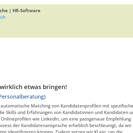
che | HR-Software
ich
 wirklich etwas bringen!
Personalberatung)
s automatische Matching von Kandidatenprofilen mit spezifisch
 die Skills und Erfahrungen von Kandidatinnen und Kandidaten 
en Onlineprofilen wie LinkedIn, um eine passgenaue Empfehlung
Prozess der Kandidatenansprache erheblich beschleunigt, da wir
nte identifizieren können. Zudem setzen wir KI ein, um die