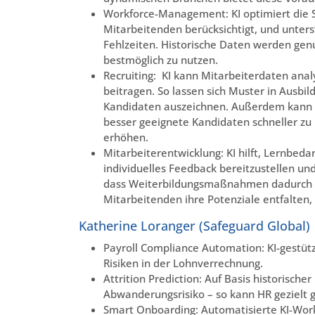
Workforce-Management: KI optimiert die S
Mitarbeitenden berücksichtigt, und unte
Fehlzeiten. Historische Daten werden genu
bestmöglich zu nutzen.
Recruiting: KI kann Mitarbeiterdaten analy
beitragen. So lassen sich Muster in Ausbil
Kandidaten auszeichnen. Außerdem kann K
besser geeignete Kandidaten schneller zu 
erhöhen.
Mitarbeiterentwicklung: KI hilft, Lernbed
individuelles Feedback bereitzustellen und
dass Weiterbildungsmaßnahmen dadurch um 
Mitarbeitenden ihre Potenziale entfalten, 
Katherine Loranger (Safeguard Global)
Payroll Compliance Automation: KI-gestüt
Risiken in der Lohnverrechnung.
Attrition Prediction: Auf Basis historische
Abwanderungsrisiko – so kann HR gezielt 
Smart Onboarding: Automatisierte KI-Work