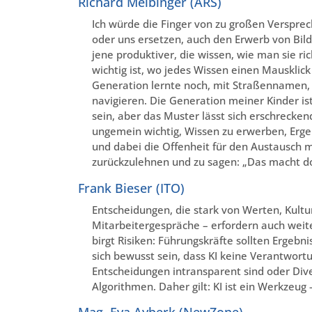
Richard Melbinger (ARS)
Ich würde die Finger von zu großen Versprech
oder uns ersetzen, auch den Erwerb von Bild
jene produktiver, die wissen, wie man sie ri
wichtig ist, wo jedes Wissen einen Mausklick 
Generation lernte noch, mit Straßennamen,
navigieren. Die Generation meiner Kinder is
sein, aber das Muster lässt sich erschreckend
ungemein wichtig, Wissen zu erwerben, Erge
und dabei die Offenheit für den Austausch m
zurückzulehnen und zu sagen: „Das macht doc
Frank Bieser (ITO)
Entscheidungen, die stark von Werten, Kult
Mitarbeitergespräche – erfordern auch weite
birgt Risiken: Führungskräfte sollten Ergeb
sich bewusst sein, dass KI keine Verantwort
Entscheidungen intransparent sind oder Di
Algorithmen. Daher gilt: KI ist ein Werkzeug