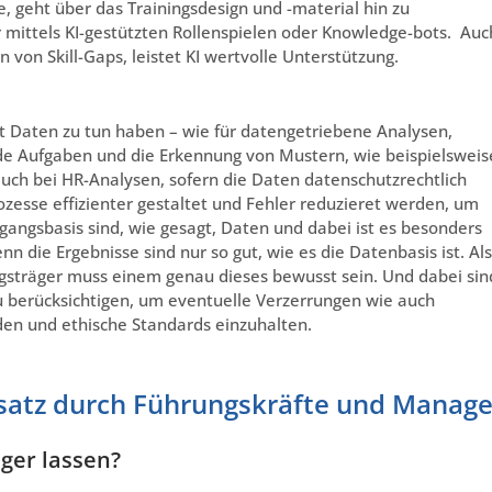
e, geht über das Trainingsdesign und -material hin zu
 mittels KI-gestützten Rollenspielen oder Knowledge-bots. Auc
 von Skill-Gaps, leistet KI wertvolle Unterstützung.
it Daten zu tun haben – wie für datengetriebene Analysen,
e Aufgaben und die Erkennung von Mustern, wie beispielsweis
 auch bei HR-Analysen, sofern die Daten datenschutzrechtlich
esse effizienter gestaltet und Fehler reduzieret werden, um
sgangsbasis sind, wie gesagt, Daten und dabei ist es besonders
enn die Ergebnisse sind nur so gut, wie es die Datenbasis ist. Als
gsträger muss einem genau dieses bewusst sein. Und dabei sin
u berücksichtigen, um eventuelle Verzerrungen wie auch
en und ethische Standards einzuhalten.
nsatz durch Führungskräfte und Manage
nger lassen?