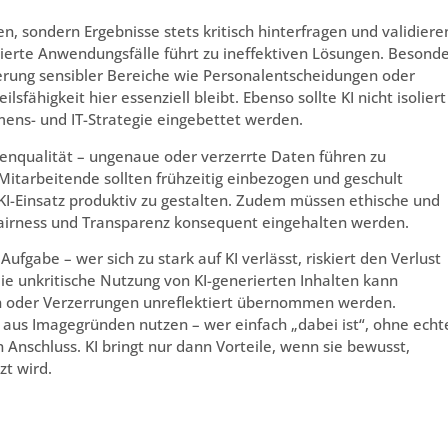
en, sondern Ergebnisse stets kritisch hinterfragen und validiere
izierte Anwendungsfälle führt zu ineffektiven Lösungen. Besond
sierung sensibler Bereiche wie Personalentscheidungen oder
fähigkeit hier essenziell bleibt. Ebenso sollte KI nicht isoliert
mens- und IT-Strategie eingebettet werden.
atenqualität – ungenaue oder verzerrte Daten führen zu
itarbeitende sollten frühzeitig einbezogen und geschult
I-Einsatz produktiv zu gestalten. Zudem müssen ethische und
Fairness und Transparenz konsequent eingehalten werden.
Aufgabe – wer sich zu stark auf KI verlässt, riskiert den Verlust
ie unkritische Nutzung von KI-generierten Inhalten kann
n oder Verzerrungen unreflektiert übernommen werden.
r aus Imagegründen nutzen – wer einfach „dabei ist“, ohne echt
n Anschluss. KI bringt nur dann Vorteile, wenn sie bewusst,
zt wird.