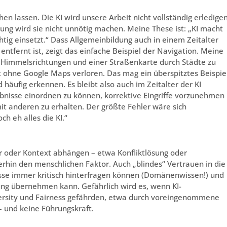
en lassen. Die KI wird unsere Arbeit nicht vollständig erledige
ung wird sie nicht unnötig machen. Meine These ist: „KI macht
chtig einsetzt.“ Dass Allgemeinbildung auch in einem Zeitalter
entfernt ist, zeigt das einfache Beispiel der Navigation. Meine
 Himmelsrichtungen und einer Straßenkarte durch Städte zu
t ohne Google Maps verloren. Das mag ein überspitztes Beispie
 häufig erkennen. Es bleibt also auch im Zeitalter der KI
bnisse einordnen zu können, korrektive Eingriffe vorzunehmen
it anderen zu erhalten. Der größte Fehler wäre sich
h eh alles die KI.“
ur oder Kontext abhängen – etwa Konfliktlösung oder
rhin den menschlichen Faktor. Auch „blindes“ Vertrauen in die 
nisse immer kritisch hinterfragen können (Domänenwissen!) und
ung übernehmen kann. Gefährlich wird es, wenn KI-
versity und Fairness gefährden, etwa durch voreingenommene
 – und keine Führungskraft.