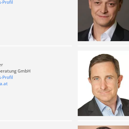
Profil
er
beratung GmbH
Profil
a.at