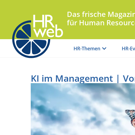
Das frische Magazi
für Human Resourc
HR-Themen
HR-Ev
KI im Management | Von