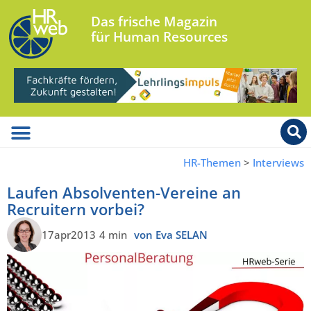
Das frische Magazin
für Human Resources
HR-Themen
>
Interviews
Laufen Absolventen-Vereine an
Recruitern vorbei?
17apr2013
4 min
von Eva SELAN