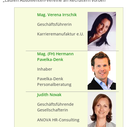
„Laufen Absolventen-Vereine an Recruitern vorbei?“
Mag. Verena Irrschik
Geschäftsführerin
Karrieremanufaktur e.U.
Mag. (FH) Hermann
Pavelka-Denk
Inhaber
Pavelka-Denk
Personalberatung
Judith Novak
Geschäftsführende
Gesellschafterin
ANOVA HR-Consulting