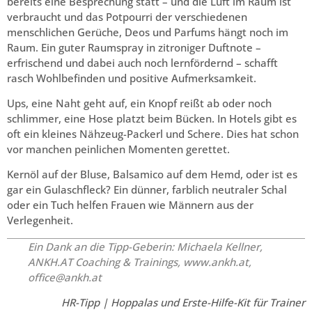
bereits eine Besprechung statt – und die Luft im Raum ist
verbraucht und das Potpourri der verschiedenen
menschlichen Gerüche, Deos und Parfums hängt noch im
Raum. Ein guter Raumspray in zitroniger Duftnote –
erfrischend und dabei auch noch lernfördernd – schafft
rasch Wohlbefinden und positive Aufmerksamkeit.
Ups, eine Naht geht auf, ein Knopf reißt ab oder noch
schlimmer, eine Hose platzt beim Bücken. In Hotels gibt es
oft ein kleines Nähzeug-Packerl und Schere. Dies hat schon
vor manchen peinlichen Momenten gerettet.
Kernöl auf der Bluse, Balsamico auf dem Hemd, oder ist es
gar ein Gulaschfleck? Ein dünner, farblich neutraler Schal
oder ein Tuch helfen Frauen wie Männern aus der
Verlegenheit.
Ein Dank an die Tipp-Geberin: Michaela Kellner,
ANKH.AT Coaching & Trainings,
www.ankh.at
,
office@ankh.at
HR-Tipp | Hoppalas und Erste-Hilfe-Kit für Trainer