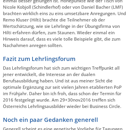
einmal besser gelungen ist. Höhepunkte wie der Tisch von
Nicole Kobjoll (Schindlerhof) oder von Daniel Bacher (LMF)
brachten wirklich eins zu eins umsetzbare Anregungen. Und
Remo Kluser (Hilti) brachte die Teilnehmer ob der
Wertschätzung, wie sie Lehrlinge in der Übungsfirma von
Hilti erfahren dürfen, zum Staunen. Wieder einmal ein
Hinweis darauf, dass es viele tolle Beispiele gibt, die zum
Nachahmen anregen sollten.
Fazit zum Lehrlingsforum
Das Lehrlingsforum hat sich zum wichtigen Treffpunkt all
jener entwickelt, die Interesse an der dualen
Berufsausbildung haben. Und ist aus meiner Sicht die
optimale Ergänzung zur seit vielen Jahren etablierten PoP
im Frühjahr. Daher bin ich froh, dass schon der Termin für
2016 festgelegt wurde. Am 29+30nov2016 treffen sich
Österreichs Lehrlingsausbilder wieder bei Business Circle.
Noch ein paar Gedanken generell
Generell scheint es eine genetische Vorliebe für Tagungen