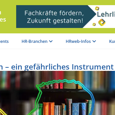
n
es
ents
HR-Branchen
HRweb-Infos
Ku
 – ein gefährliches Instrument