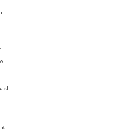
h
.
zw.
 und
cht