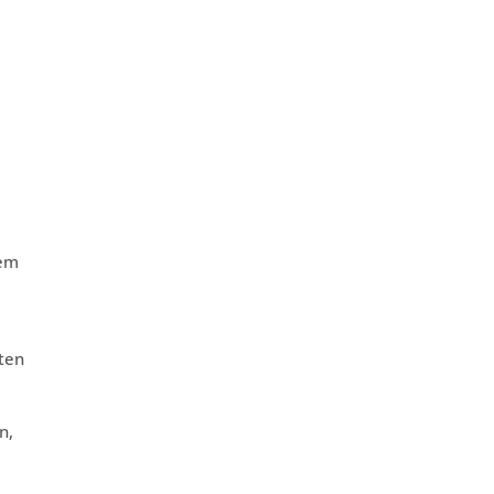
nem
lten
n,