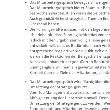
Das Mitarbeitergespräch bewegt sich weitge
Das Mitarbeitergespräch bietet Raum zur Besp
besprochen werden. Allen voran die Selbstth
Auch grundsätzliche strategische Themen finde
Oberhand haben.
Die Führungskräfte müssen mit den Ergebniss
Ich erlebe oft, dass Führungskräfte das von
jedoch mit den Ergebnissen völlig alleine gela
entwickeln will, dass es Bedürfnisse nach Ve
entsprechend reagiert werden. Fühlt sich die F
werden die Reaktionen der Belegschaft entsp
Nachvollziehbarkeit der geäußerten Bedürfniss
unumgänglich, will man ein gewertschätztes M
Klarheit über die Ziele des Mitarbeitergesprä
Das Mitarbeitergespräch wird flächig über die
Umsetzung der Strategie genutzt
Vom Top Management abwärts sollten alle ein 
Abfolge entlang der Hierarchie sinnvoll. Den
Umsetzung der Strategie genutzt werden. Wen
Führungskraft und Mitarbeiter festgelegt werd