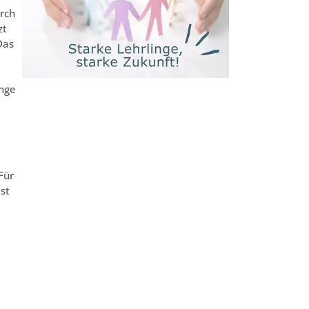
rch
zt
Das
ange
Für
st