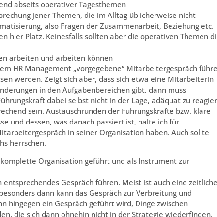
hend abseits operativer Tagesthemen
rechung jener Themen, die im Alltag üblicherweise nicht
ematisierung, also Fragen der Zusammenarbeit, Beziehung etc.
n hier Platz. Keinesfalls sollten aber die operativen Themen d
en arbeiten und arbeiten können
 ihrem HR Management „vorgegebene“ Mitarbeitergespräch führe
ssen werden. Zeigt sich aber, dass sich etwa eine Mitarbeiterin
ränderungen in den Aufgabenbereichen gibt, dann muss
ührungskraft dabei selbst nicht in der Lage, adäquat zu reagie
rechend sein. Austauschrunden der Führungskräfte bzw. klare
e und dessen, was danach passiert ist, halte ich für
itarbeitergespräch in seiner Organisation haben. Auch sollte
chs herrschen.
 komplette Organisation geführt und als Instrument zur
entsprechendes Gespräch führen. Meist ist auch eine zeitlich
n besonders dann kann das Gespräch zur Verbreitung und
n hingegen ein Gespräch geführt wird, Dinge zwischen
en, die sich dann ohnehin nicht in der Strategie wiederfinden,