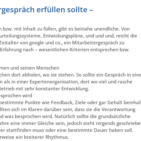
gespräch erfüllen sollte –
 bzw. mit Inhalt zu füllen, gibt es beinahe unendliche. Von
urteilungssysteme, Entwickungspläne, und und und, reicht die
m Zeitalter von google und co., ein Mitarbeitergespräch zu
r Erfahrung nach – wesentlichen Kriterien entsprechen bzw.
hmen und seinen Menschen
hen dort abholen, wo sie stehen. So sollte ein Gespräch in ei
n als in einer Expertenorganisation, dort wo viel und rasche
Betrieb mit sehr konstanter Entwicklung.
esprochen wird
h bestimmte Punkte wie Feedback, Ziele oder gar Gehalt beinha
en sich im Klaren darüber sein, dass sie die Verantwortung
nd was besprochen wird. Natürlich sollte die grundsätzliche
ahre eine immer Gleiche sein, jedoch steht nirgends geschriebe
fter stattfinden muss oder eine bestimmte Dauer haben soll.
erweise ein breiterer Rhythmus.