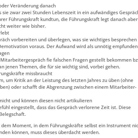
g oder Veränderung danach
s sie zwar zwei Stunden Lebenszeit in ein aufwändiges Gespräc
ihrer Führungskraft kundtun, die Führungskraft legt danach aber
t weiter wie bisher.
rlebt
präch vorbereiten und überlegen, was sie wichtiges besprechen
Demotivation voraus. Der Aufwand wird als unnötig empfunden
ragen
m Mitarbeitergespräch fie falschen Fragen gestellt bekommen b
an jenen Themen, die für sie wichtig sind, vorbei gehen.
rungskräfte missbraucht
m, um Kritik an der Leistung des letzten Jahres zu üben (ohne
aben) oder schafft die Abgrenzung zwischen einem Mitarbeiter-
nicht und können diesen nicht artikulieren
fühl eingestellt, dass das Gespräch verlorene Zeit ist. Diese
 Belegschaft.
 In dem Moment, in dem Führungskräfte selbst ein Instrument ni
wenden können, muss dieses überdacht werden.