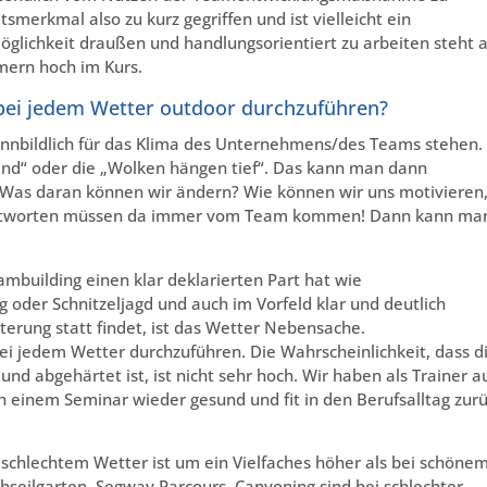
tsmerkmal also zu kurz gegriffen und ist vielleicht ein
Möglichkeit draußen und handlungsorientiert zu arbeiten steht 
mern hoch im Kurs.
bei jedem Wetter outdoor durchzuführen?
nnbildlich für das Klima des Unternehmens/des Teams stehen.
 Wind“ oder die „Wolken hängen tief“. Das kann man dann
as daran können wir ändern? Wie können wir uns motivieren
 Antworten müssen da immer vom Team kommen! Dann kann ma
mbuilding einen klar deklarierten Part hat wie
oder Schnitzeljagd und auch im Vorfeld klar und deutlich
terung statt findet, ist das Wetter Nebensache.
 jedem Wetter durchzuführen. Die Wahrscheinlichkeit, dass d
 und abgehärtet ist, ist nicht sehr hoch. Wir haben als Trainer a
h einem Seminar wieder gesund und fit in den Berufsalltag zur
 schlechtem Wetter ist um ein Vielfaches höher als bei schöne
hseilgarten, Segway Parcours, Canyoning sind bei schlechter