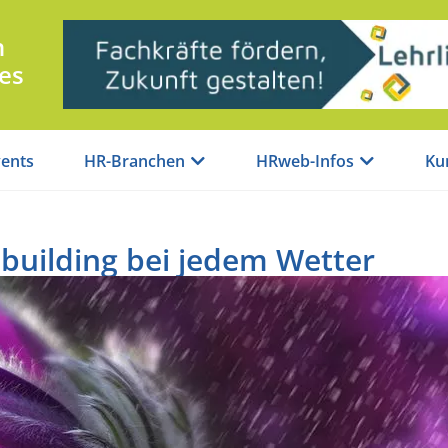
n
es
ents
HR-Branchen
HRweb-Infos
Ku
building bei jedem Wetter