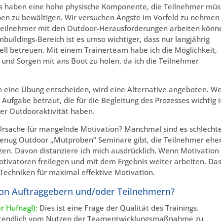
s haben eine hohe physische Komponente, die Teilnehmer mü
gaben zu bewältigen. Wir versuchen Ängste im Vorfeld zu nehmen
e Teilnehmer mit den Outdoor-Herausforderungen arbeiten könn
ildings-Bereich ist es umso wichtiger, dass nur langjährig
ell betreuen. Mit einem Trainerteam habe ich die Möglichkeit,
 und Sorgen mit ans Boot zu holen, da ich die Teilnehmer
en eine Übung entscheiden, wird eine Alternative angeboten. W
Aufgabe betraut, die für die Begleitung des Prozesses wichtig i
der Outdooraktivität haben.
Ursache für mangelnde Motivation? Manchmal sind es schlecht
genug Outdoor „Mutproben“ Seminare gibt, die Teilnehmer ehe
en. Davon distanziere ich mich ausdrücklich. Wenn Motivation 
tivatoren freilegen und mit dem Ergebnis weiter arbeiten. Da
Techniken für maximal effektive Motivation.
 von Auftraggebern und/oder Teilnehmern?
r Hufnagl):
Dies ist eine Frage der Qualität des Trainings.
tztendlich vom Nutzen der Teamentwicklungsmaßnahme zu