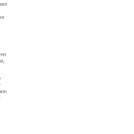
ssen
en
enn
st,
e
r
ein
s