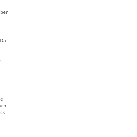
aber
 Da
,
n
ie
uch
ück
m