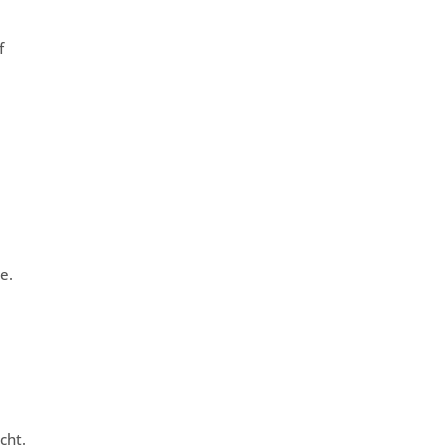
f
e.
cht.