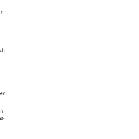
er
e
uch
ren
en
s-