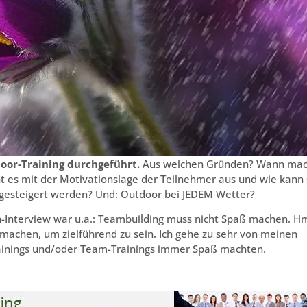
or-Training durchgeführt.
Aus welchen Gründen? Wann mac
ht es mit der Motivationslage der Teilnehmer aus und wie kann 
 – gesteigert werden? Und: Outdoor bei JEDEM Wetter?
-Interview war u.a.: Teambuilding muss nicht Spaß machen. H
machen, um zielführend zu sein. Ich gehe zu sehr von meinen
ainings und/oder Team-Trainings immer Spaß machten.