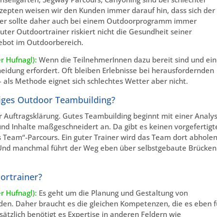
zepten weisen wir den Kunden immer darauf hin, dass sich der
iner sollte daher auch bei einem Outdoorprogramm immer
uter Outdoortrainer riskiert nicht die Gesundheit seiner
Gebot im Outdoorbereich.
r Hufnagl):
Wenn die TeilnehmerInnen dazu bereit sind und ei
heidung erfordert. Oft bleiben Erlebnisse bei herausfordernden
 als Methode eignet sich schlechtes Wetter aber nicht.
iges Outdoor Teambuilding?
r Auftragsklärung. Gutes Teambuilding beginnt mit einer Analy
nd Inhalte maßgeschneidert an. Da gibt es keinen vorgefertigt
s Team“-Parcours. Ein guter Trainer wird das Team dort abhole
l. Und manchmal führt der Weg eben über selbstgebaute Brücken
ortrainer?
r Hufnagl):
Es geht um die Planung und Gestaltung von
den. Daher braucht es die gleichen Kompetenzen, die es eben f
ätzlich benötigt es Expertise in anderen Feldern wie