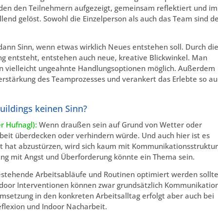
den den Teilnehmern aufgezeigt, gemeinsam reflektiert und im
end gelöst. Sowohl die Einzelperson als auch das Team sind d
nn Sinn, wenn etwas wirklich Neues entstehen soll. Durch di
g entsteht, entstehen auch neue, kreative Blickwinkel. Man
n vielleicht ungeahnte Handlungsoptionen möglich. Außerdem
erstärkung des Teamprozesses und verankert das Erlebte so a
ildings keinen Sinn?
r Hufnagl):
Wenn draußen sein auf Grund von Wetter oder
rbeit überdecken oder verhindern würde. Und auch hier ist es
st hat abzustürzen, wird sich kaum mit Kommunikationsstruktu
g mit Angst und Überforderung könnte ein Thema sein.
estehende Arbeitsabläufe und Routinen optimiert werden sollt
tdoor Interventionen können zwar grundsätzlich Kommunikation
setzung in den konkreten Arbeitsalltag erfolgt aber auch bei
flexion und Indoor Nacharbeit.