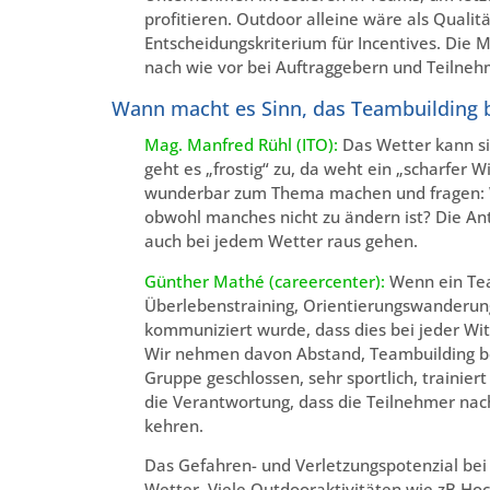
profitieren. Outdoor alleine wäre als Qualitä
Entscheidungskriterium für Incentives. Die 
nach wie vor bei Auftraggebern und Teilneh
Wann macht es Sinn, das Teambuilding 
Mag. Manfred Rühl (ITO):
Das Wetter kann si
geht es „frostig“ zu, da weht ein „scharfer
wunderbar zum Thema machen und fragen: W
obwohl manches nicht zu ändern ist? Die
auch bei jedem Wetter raus gehen.
Günther Mathé (careercenter):
Wenn ein Tea
Überlebenstraining, Orientierungswanderung 
kommuniziert wurde, dass dies bei jeder Wit
Wir nehmen davon Abstand, Teambuilding bei
Gruppe geschlossen, sehr sportlich, trainiert
die Verantwortung, dass die Teilnehmer nac
kehren.
Das Gefahren- und Verletzungspotenzial bei
Wetter. Viele Outdooraktivitäten wie zB Hoc