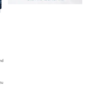
nd
zu