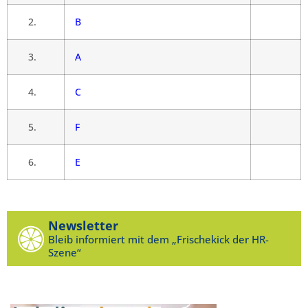
2.
B
3.
A
4.
C
5.
F
6.
E
Newsletter
Bleib informiert mit dem „Frischekick der HR-
Szene“