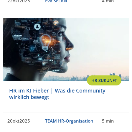
22okt2025
Eva SELAN
4 min
HR ZUKUNFT
HR im KI-Fieber | Was die Community
wirklich bewegt
20okt2025
TEAM HR-Organisation
5 min