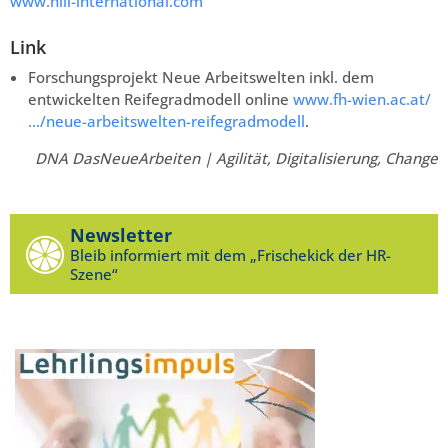
www.hill-international.com
Link
Forschungsprojekt Neue Arbeitswelten inkl. dem
entwickelten Reifegradmodell online
www.fh-wien.ac.at/
…/neue-arbeitswelten-reifegradmodell
.
DNA DasNeueArbeiten | Agilität, Digitalisierung, Change
Newsletter
Bleib informiert mit dem „Frischekick der HR-
Szene“