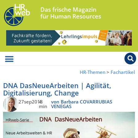
Das frische Magazin
für Human Resources
HR-Themen
>
Fachartikel
DNA DasNeueArbeiten | Agilität,
Digitalisierung, Change
27sep2018
4
von Barbara COVARRUBIAS
min
VENEGAS